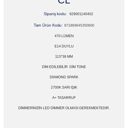
Sipariş kodu:
929001140402
Tam Ürün Kodu:
871869645350600
470 LÜMEN
E14 DUYLU
113*38 MM
DİM EDİLEBİLİR DİM TONE
DİAMOND SPARK
2700K SARI IŞIK
A+ TASARRUF
DİMMERİNİZİN LED DİMMER OLMASI GEREKMEKTEDIR.