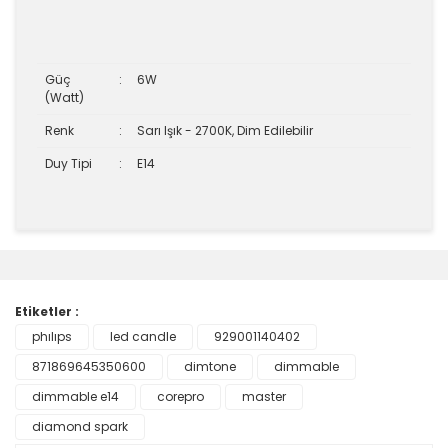
Güç
:
6W
(Watt)
Renk
:
Sarı Işık - 2700K, Dim Edilebilir
Duy Tipi
:
E14
Bu ürünün fiyat bilgisi, resim, ürün açıklamalarında ve
diğer konularda yetersiz gördüğünüz noktaları öneri
Bu ürüne ilk yorumu siz yapın!
formunu kullanarak tarafımıza iletebilirsiniz.
Görüş ve önerileriniz için teşekkür ederiz.
Etiketler :
Yorum Yaz
phılıps
led candle
929001140402
Ürün resmi kalitesiz, bozuk veya görüntülenemiyor.
871869645350600
Ürün açıklamasında eksik bilgiler bulunuyor.
dimtone
dimmable
Ürün bilgilerinde hatalar bulunuyor.
dimmable e14
corepro
master
Ürün fiyatı diğer sitelerden daha pahalı.
diamond spark