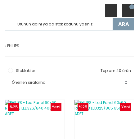
ARA
PHILIPS
Stoktakiler
Toplam 40 ürün
%25
Yeni
%25
Yeni