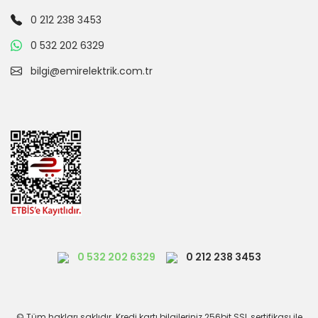
0 212 238 3453
0 532 202 6329
bilgi@emirelektrik.com.tr
0 532 202 6329
0 212 238 3453
© Tüm hakları saklıdır. Kredi kartı bilgileriniz 256bit SSL sertifikası ile