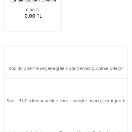
Candle B38 Dim Edilebilir
Core Pro Master E14 2700K
0,00 TL
0,00 TL
Kapıda ödeme seçeneği ile siparişlerinizi güvenle ödeyin
Saat 16.00'a kadar verilen tüm siparişler aynı gün kargoda!