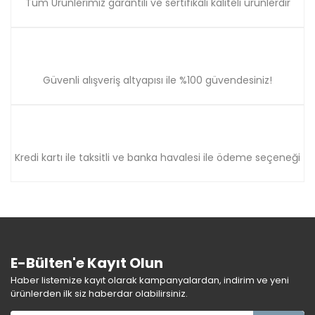
Tüm Ürünlerimiz garantili ve sertifikalı kaliteli ürünlerdir
Güvenli alışveriş altyapısı ile %100 güvendesiniz!
Kredi kartı ile taksitli ve banka havalesi ile ödeme seçeneği
E-Bülten'e Kayıt Olun
Haber listemize kayıt olarak kampanyalardan, indirim ve yeni
ürünlerden ilk siz haberdar olabilirsiniz.