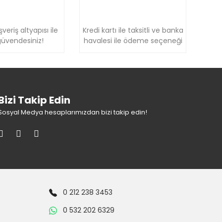
şveriş altyapısı ile
Kredi kartı ile taksitli ve banka
üvendesiniz!
havalesi ile ödeme seçeneği
Bizi Takip Edin
Sosyal Medya hesaplarımızdan bizi takip edin!
0 212 238 3453
0 532 202 6329