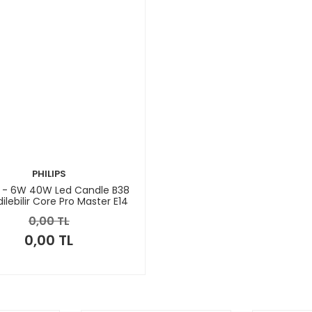
PHILIPS
S - 6W 40W Led Candle B38
ilebilir Core Pro Master E14
2700K
0,00 TL
0,00 TL