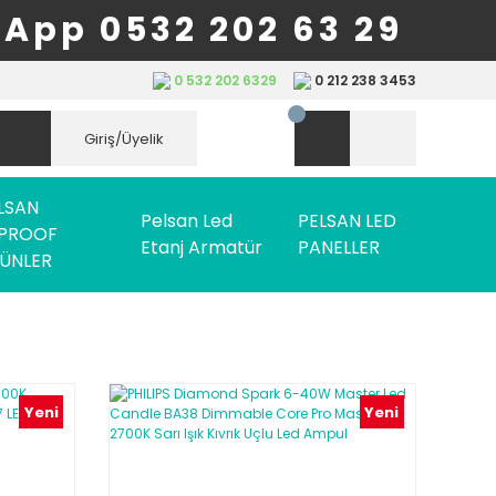
App 0532 202 63 29
0 532 202 6329
0 212 238 3453
Giriş/Üyelik
LSAN
Pelsan Led
PELSAN LED
PROOF
Etanj Armatür
PANELLER
ÜNLER
Yeni
Yeni