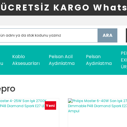
ÜCRETSİZ KARGO Whats
ARA
PE
Kablo
Pelsan Acil
Pelsan
EX
cu
Aksesuarları
Aydınlatma
Aydınlatma
ÜR
epro
Yeni