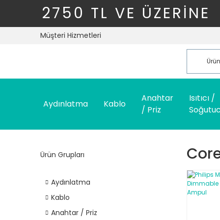
2750 TL VE ÜZERİNE
Müşteri Hizmetleri
Anahtar
Isıtıcı /
Aydınlatma
Kablo
/ Priz
Soğutu
Cor
Ürün Grupları
Aydınlatma
Kablo
Anahtar / Priz