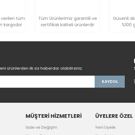
 verilen tüm
Tüm Ürünlerimiz garantili ve
Güvenli alı
ün kargoda!
sertifikalı kaliteli ürünlerdir
%100 g
i ürünlerden ilk siz haberdar olabilirsiniz.
KAYDOL
MÜŞTERİ HİZMETLERİ
ÜYELERE ÖZEL
İade ve Değişim
Yeni Üyelik