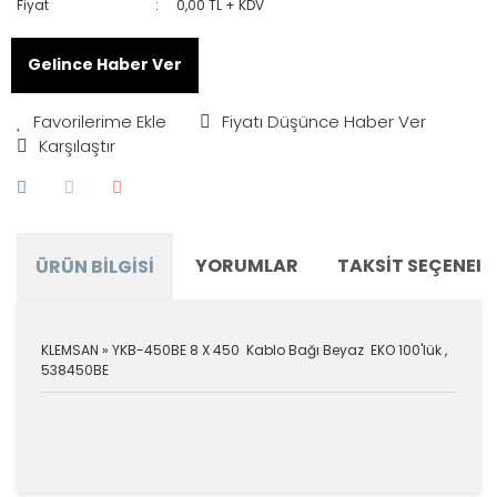
Fiyat
0,00 TL + KDV
Gelince Haber Ver
Fiyatı Düşünce Haber Ver
Karşılaştır
YORUMLAR
TAKSIT SEÇENEKL
ÜRÜN BILGISI
KLEMSAN » YKB-450BE 8 X 450 Kablo Bağı Beyaz EKO 100'lük ,
538450BE
Bu ürünün fiyat bilgisi, resim, ürün açıklamalarında ve