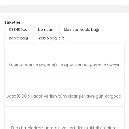
diğer konularda yetersiz gördüğünüz noktaları öneri
Bu ürüne ilk yorumu siz yapın!
formunu kullanarak tarafımıza iletebilirsiniz.
Görüş ve önerileriniz için teşekkür ederiz.
Etiketler :
Yorum Yaz
538450be
klemsan
klemsan kablo bağı
Ürün resmi kalitesiz, bozuk veya görüntülenemiyor.
kablo bağı
Ürün açıklamasında eksik bilgiler bulunuyor.
kablo bağı cırt
Ürün bilgilerinde hatalar bulunuyor.
Ürün fiyatı diğer sitelerden daha pahalı.
Bu ürüne benzer farklı alternatifler olmalı.
Kapıda ödeme seçeneği ile siparişlerinizi güvenle ödeyin
Saat 16.00'a kadar verilen tüm siparişler aynı gün kargoda!
Gönder
Tüm Ürünlerimiz garantili ve sertifikalı kaliteli ürünlerdir