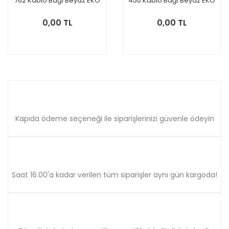
762 Kablo Bağı Beyaz EKO
450 Kablo Bağı Beyaz EKO
100'lük , 539762BE
100'lük , 538450BE
0,00 TL
0,00 TL
Kapıda ödeme seçeneği ile siparişlerinizi güvenle ödeyin
Saat 16.00'a kadar verilen tüm siparişler aynı gün kargoda!