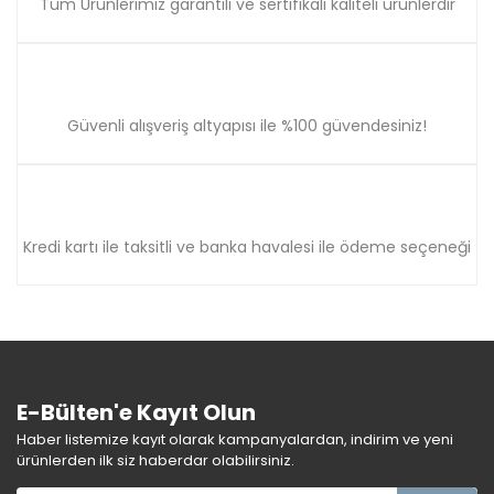
Tüm Ürünlerimiz garantili ve sertifikalı kaliteli ürünlerdir
Güvenli alışveriş altyapısı ile %100 güvendesiniz!
Kredi kartı ile taksitli ve banka havalesi ile ödeme seçeneği
E-Bülten'e Kayıt Olun
Haber listemize kayıt olarak kampanyalardan, indirim ve yeni
ürünlerden ilk siz haberdar olabilirsiniz.