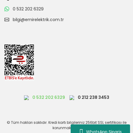
0 532 202 6329
bilgi@emirelektrik.com.tr
0 532 202 6329
0 212 238 3453
© Tüm hakları saklıdır. Kredi kartı bilgileriniz 256bit SSL sertifikası ile
korunmaktadır.
WhatsApp Siparis