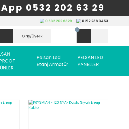
App 0532 202 63 29
0 532 202 6329
0 212 238 3453
Giriş/Üyelik
LSAN
Pelsan Led
PELSAN LED
PROOF
Etanj Armatür
PANELLER
ÜNLER