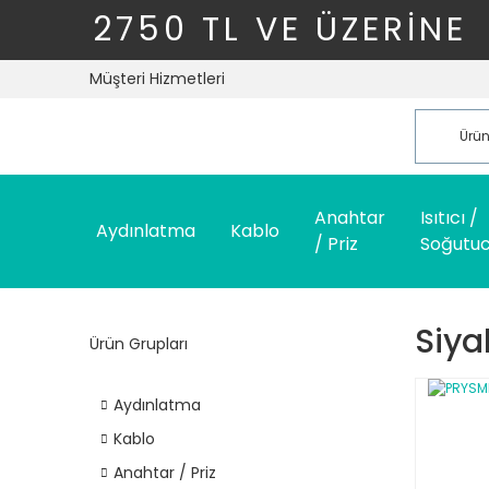
2750 TL VE ÜZERİNE
Müşteri Hizmetleri
Anahtar
Isıtıcı /
Aydınlatma
Kablo
/ Priz
Soğutu
Siya
Ürün Grupları
Aydınlatma
Kablo
Anahtar / Priz