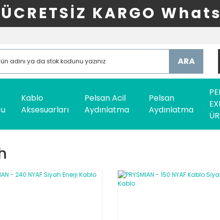
ÜCRETSİZ KARGO Whats
ARA
PE
Kablo
Pelsan Acil
Pelsan
EX
cu
Aksesuarları
Aydınlatma
Aydınlatma
ÜR
h