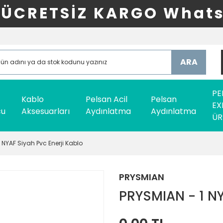
ÜCRETSİZ KARGO Whats
ARA
PE
Kablo
Pelsan Acil
Pelsan
EX
cu
Aksesuarları
Aydınlatma
Aydınlatma
ÜR
 NYAF Siyah Pvc Enerji Kablo
PRYSMIAN
PRYSMIAN - 1 NY