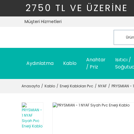
2750 TL VE ÜZERİNE
Müşteri Hizmetleri
Anahtar
Isıtıcı /
Aydınlatma
Kablo
/ Priz
Soğutu
Anasayfa
Kablo
Enerji Kabloları Pvc
NYAF
PRYSMIAN - 1