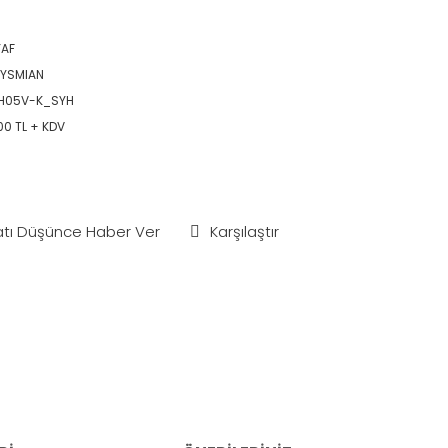
AF
YSMIAN
-H05V-K_SYH
00 TL + KDV
atı Düşünce Haber Ver
Karşılaştır