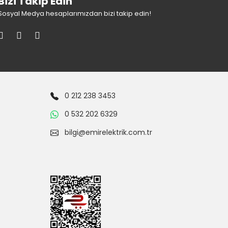
Bizi Takip Edin
Sosyal Medya hesaplarımızdan bizi takip edin!
0 212 238 3453
0 532 202 6329
bilgi@emirelektrik.com.tr