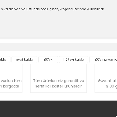
sıva altı ve sıva üstünde boru içinde, kroşeler üzerinde kullanılırlar.
e diğer konularda yetersiz gördüğünüz noktaları öneri formunu kullanara
Bu ürüne ilk yorumu siz yapın!
ablo
nyaf kablo
h07v-r
h07v-r kablo
h07v r prysmi
Yorum Yaz
 verilen tüm
Tüm Ürünlerimiz garantili ve
Güvenli alı
ün kargoda!
sertifikalı kaliteli ürünlerdir
%100 g