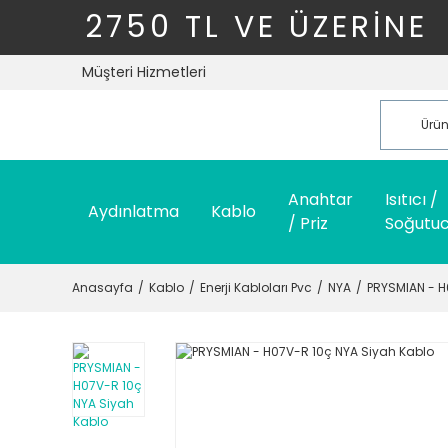
2750 TL VE ÜZERİNE
Müşteri Hizmetleri
Anahtar
Isıtıcı /
Aydınlatma
Kablo
/ Priz
Soğutu
Anasayfa
Kablo
Enerji Kabloları Pvc
NYA
PRYSMIAN - H