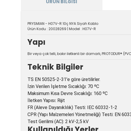
ÜRÜN BILGISI
PRYSMIAN - H07V-R 10ç NYA Siyah Kablo
Ürün Kodu : 20028269 | Model : H07V-R
Yapı
Bir veya çok telli, bakır iletkenli bir damarlı, PROTODUR® (PVC
Teknik Bilgiler
TS EN 50525-2-31'e göre üretilirler.
İzin Verilen İşletme Sıcaklığı: 70 ºC
Maksimum Kısa Devre Sıcaklığı: 160 ºC
İletken Yapısı: Rijit
FR (Aleve Dayanıklılık) Testi: IEC 60332-1-2
CPR (Yapı Malzemeleri Yönetmeliği) Testi: EN 603
Test Gerilimi (AC): 2 kV-2,5 kV
Kullanıldığı Yerler