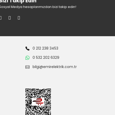
Bizi Takip Edin
Sosyal Medya hesaplarımızdan bizi takip edin!
0 212 238 3453
0 532 202 6329
bilgi@emirelektrik.com.tr