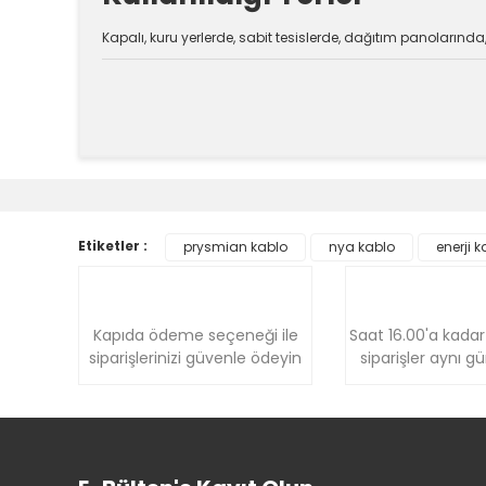
Kapalı, kuru yerlerde, sabit tesislerde, dağıtım panolarında, 
Bu ürünün fiyat bilgisi, resim, ürün açıklamalarında v
Görüş ve önerileriniz için teşekkür ederiz.
Ürün resmi kalitesiz, bozuk veya görüntülenemiyor.
Etiketler :
prysmian kablo
nya kablo
enerji k
Ürün açıklamasında eksik bilgiler bulunuyor.
Ürün bilgilerinde hatalar bulunuyor.
Ürün fiyatı diğer sitelerden daha pahalı.
Kapıda ödeme seçeneği ile
Saat 16.00'a kadar
Bu ürüne benzer farklı alternatifler olmalı.
siparişlerinizi güvenle ödeyin
siparişler aynı g