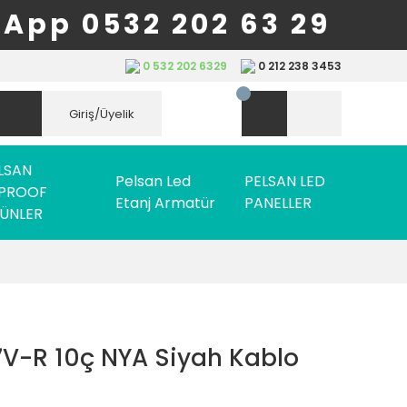
App 0532 202 63 29
0 532 202 6329
0 212 238 3453
Giriş/Üyelik
LSAN
Pelsan Led
PELSAN LED
PROOF
Etanj Armatür
PANELLER
ÜNLER
V-R 10ç NYA Siyah Kablo