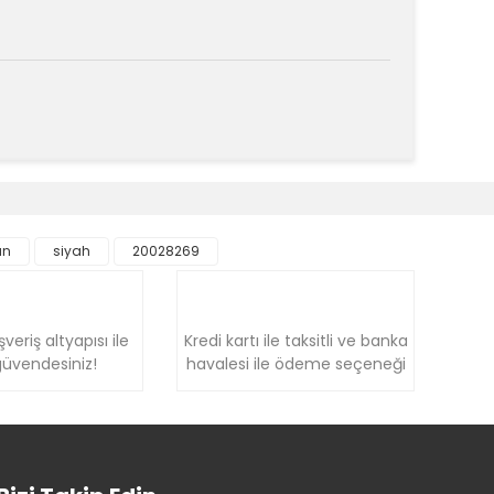
k tarafımıza iletebilirsiniz.
an
siyah
20028269
şveriş altyapısı ile
Kredi kartı ile taksitli ve banka
üvendesiniz!
havalesi ile ödeme seçeneği