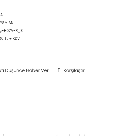
YA
YSMIAN
0ç-H07V-R_S
00 TL + KDV
atı Düşünce Haber Ver
Karşılaştır