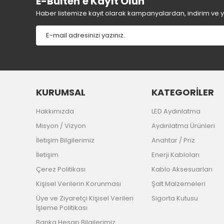
E-Bülten'e Kayıt Olun
Haber listemize kayıt olarak kampanyalardan, indirim ve yen
KURUMSAL
KATEGORİLER
Hakkımızda
LED Aydınlatma
Misyon / Vizyon
Aydınlatma Ürünleri
İletişim Bilgilerimiz
Anahtar / Priz
İletişim
Enerji Kabloları
Çerez Politikası
Kablo Aksesuarları
Kişisel Verilerin Korunması
Şalt Malzemeleri
Üye ve Ziyaretçi Kişisel Verileri
Sigorta Kutusu
İşleme Politikası
Banka Hesap Bilgilerimiz