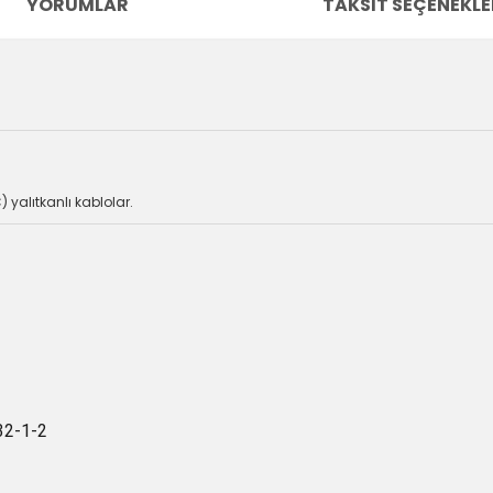
YORUMLAR
TAKSIT SEÇENEKLE
) yalıtkanlı kablolar.
32-1-2