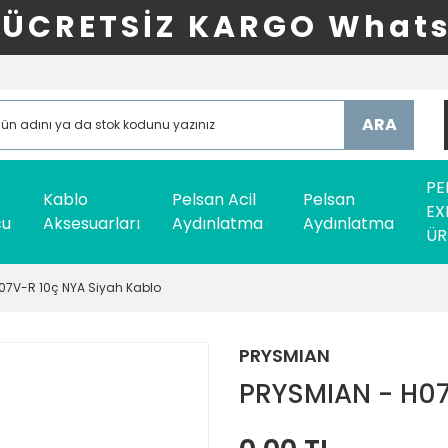
ÜCRETSİZ KARGO Whats
ARA
PE
Kablo
Pelsan Acil
Pelsan
EX
cu
Aksesuarları
Aydınlatma
Aydınlatma
ÜR
07V-R 10ç NYA Siyah Kablo
PRYSMIAN
PRYSMIAN - H07