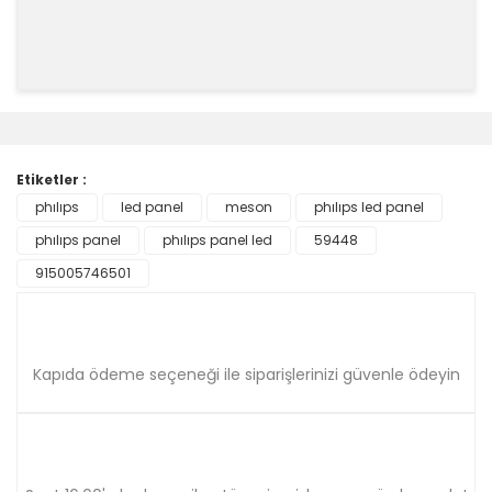
Bu ürünün fiyat bilgisi, resim, ürün açıklamalarında ve
diğer konularda yetersiz gördüğünüz noktaları öneri
Bu ürüne ilk yorumu siz yapın!
formunu kullanarak tarafımıza iletebilirsiniz.
Görüş ve önerileriniz için teşekkür ederiz.
Etiketler :
Yorum Yaz
phılıps
led panel
meson
phılıps led panel
Ürün resmi kalitesiz, bozuk veya görüntülenemiyor.
phılıps panel
Ürün açıklamasında eksik bilgiler bulunuyor.
phılıps panel led
59448
Ürün bilgilerinde hatalar bulunuyor.
915005746501
Ürün fiyatı diğer sitelerden daha pahalı.
Bu ürüne benzer farklı alternatifler olmalı.
Kapıda ödeme seçeneği ile siparişlerinizi güvenle ödeyin
Gönder