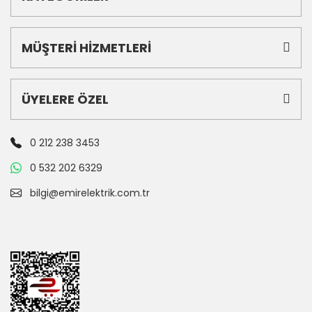
MÜŞTERİ HİZMETLERİ
ÜYELERE ÖZEL
0 212 238 3453
0 532 202 6329
bilgi@emirelektrik.com.tr