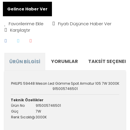
Gelince Haber Ver
Fiyatı Düşünce Haber Ver
Karşılaştır
YORUMLAR
TAKSIT SEÇENEKL
ÜRÜN BILGISI
PHILIPS 59448 Meson Led Gömme Spot Armatur 105 7W 3000K
915005746501
Teknik Özellikler
Ürün No
915005746501
Güç
7W
Renk Sıcaklığı
3000K