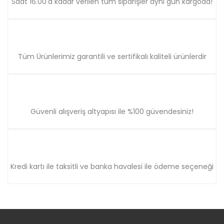
Saat 16.00'a kadar verilen tüm siparişler aynı gün kargoda!
Tüm Ürünlerimiz garantili ve sertifikalı kaliteli ürünlerdir
Güvenli alışveriş altyapısı ile %100 güvendesiniz!
Kredi kartı ile taksitli ve banka havalesi ile ödeme seçeneği