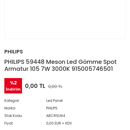
PHILIPS
PHILIPS 59448 Meson Led Gömme Spot
Armatur 105 7W 3000K 915005746501
%2
0,00 TL
0,00 TL
İndirim
Kategori
Led Panel
Marka
PHILIPS
Stok Kodu
ABCRSU64
Fiyat
0,00 EUR + KDV