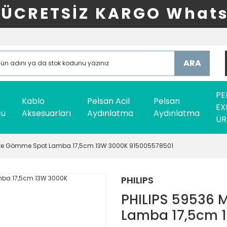
ÜCRETSİZ KARGO Whats
ARA
PE
Kablo
Pelsan Acil
Pelsan
EX
cu
Aksesuarları
Aydınlatma
Aydınlatma
ÜR
ite Gömme Spot Lamba 17,5cm 13W 3000K 915005578501
PHILIPS
PHILIPS 59536 
Lamba 17,5cm 