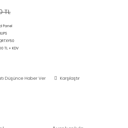
0 TL
d Panel
ILIPS
QRTXY50
00 TL + KDV
atı Düşünce Haber Ver
Karşılaştır