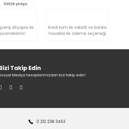
59536 philips
şveriş altyapısı ile
Kredi kartı ile taksitli ve banka
üvendesiniz!
havalesi ile ödeme seçeneği
Bizi Takip Edin
Sosyal Medya hesaplarımızdan bizi takip edin!
0 212 238 3453