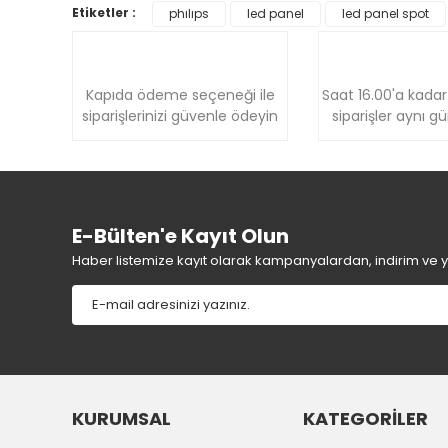
Ürün resmi kalitesiz, bozuk veya görüntülenemiyor.
Etiketler :
phılıps
led panel
led panel spot
Ürün açıklamasında eksik bilgiler bulunuyor.
Ürün bilgilerinde hatalar bulunuyor.
Ürün fiyatı diğer sitelerden daha pahalı.
Kapıda ödeme seçeneği ile
Saat 16.00'a kadar
Bu ürüne benzer farklı alternatifler olmalı.
siparişlerinizi güvenle ödeyin
siparişler aynı g
E-Bülten'e Kayıt Olun
Haber listemize kayıt olarak kampanyalardan, indirim ve yen
KURUMSAL
KATEGORİLER