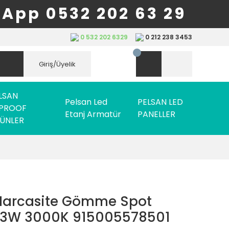
App 0532 202 63 29
0 532 202 6329
0 212 238 3453
Giriş/Üyelik
LSAN
Pelsan Led
PELSAN LED
PROOF
Etanj Armatür
PANELLER
ÜNLER
Marcasite Gömme Spot
13W 3000K 915005578501