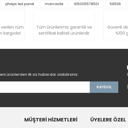
phılıps led panel
marcasite
915005578501
59536
Yorum Yaz
 verilen tüm
Tüm Ürünlerimiz garantili ve
Güvenli alı
ün kargoda!
sertifikalı kaliteli ürünlerdir
%100 g
Gönder
i ürünlerden ilk siz haberdar olabilirsiniz.
KAYDOL
MÜŞTERİ HİZMETLERİ
ÜYELERE ÖZEL