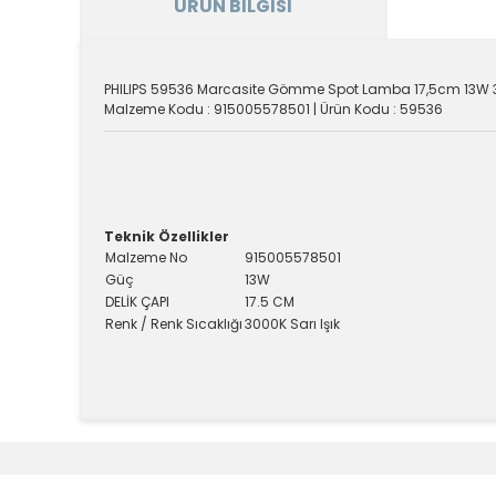
ÜRÜN BILGISI
PHILIPS 59536 Marcasite Gömme Spot Lamba 17,5cm 13W
Malzeme Kodu : 915005578501 | Ürün Kodu : 59536
Teknik Özellikler
Malzeme No
915005578501
Güç
13W
DELİK ÇAPI
17.5 CM
Renk / Renk Sıcaklığı
3000K Sarı Işık
Bu ürünün fiyat bilgisi, resim, ürün açıklamalarında v
Görüş ve önerileriniz için teşekkür ederiz.