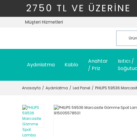
2750 TL VE ÜZERİNE
Müşteri Hizmetleri
Anahtar
Isıtıcı /
Aydınlatma
Kablo
/ Priz
Soğutu
Anasayfa
Aydınlatma
Led Panel
PHILIPS 59536 Marcas