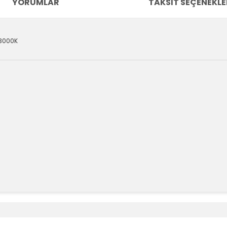
YORUMLAR
TAKSIT SEÇENEKLE
 3000K
e diğer konularda yetersiz gördüğünüz noktaları öneri formunu kullanara
Bu ürüne ilk yorumu siz yapın!