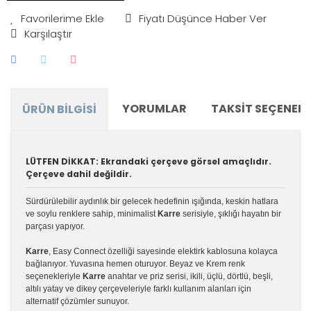
Fiyatı Düşünce Haber Ver
Karşılaştır
YORUMLAR
TAKSIT SEÇENEKL
ÜRÜN BILGISI
LÜTFEN DİKKAT: Ekrandaki çerçeve görsel amaçlıdır.
Çerçeve dahil değildir.
Sürdürülebilir aydınlık bir gelecek hedefinin ışığında, keskin hatlara
ve soylu renklere sahip, minimalist
Karre
serisiyle, şıklığı hayatın bir
parçası yapıyor.
Karre
, Easy Connect özelliği sayesinde elektirk kablosuna kolayca
bağlanıyor. Yuvasına hemen oturuyor. Beyaz ve Krem renk
seçenekleriyle
Karre
anahtar ve priz serisi, ikili, üçlü, dörtlü, beşli,
altılı yatay ve dikey çerçeveleriyle farklı kullanım alanları için
alternatif çözümler sunuyor.