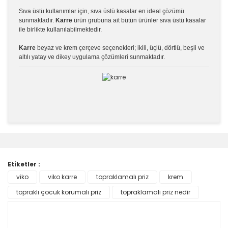
Sıva üstü kullanımlar için, sıva üstü kasalar en ideal çözümü
sunmaktadır.
Karre
ürün grubuna ait bütün ürünler sıva üstü kasalar
ile birlikte kullanılabilmektedir.
Karre
beyaz ve krem çerçeve seçenekleri; ikili, üçlü, dörtlü, beşli ve
altılı yatay ve dikey uygulama çözümleri sunmaktadır.
Bu ürünün fiyat bilgisi, resim, ürün açıklamalarında ve
diğer konularda yetersiz gördüğünüz noktaları öneri
Bu ürüne ilk yorumu siz yapın!
formunu kullanarak tarafımıza iletebilirsiniz.
Görüş ve önerileriniz için teşekkür ederiz.
Etiketler :
Yorum Yaz
viko
viko karre
topraklamalı priz
krem
Ürün resmi kalitesiz, bozuk veya görüntülenemiyor.
topraklı çocuk korumalı priz
Ürün açıklamasında eksik bilgiler bulunuyor.
topraklamalı priz nedir
Ürün bilgilerinde hatalar bulunuyor.
Ürün fiyatı diğer sitelerden daha pahalı.