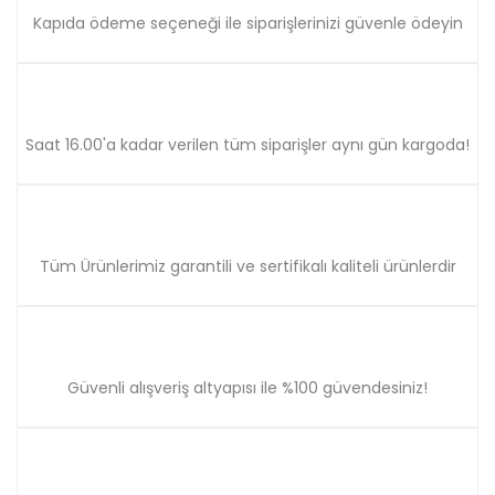
Bu ürüne benzer farklı alternatifler olmalı.
Kapıda ödeme seçeneği ile siparişlerinizi güvenle ödeyin
Saat 16.00'a kadar verilen tüm siparişler aynı gün kargoda!
Gönder
Tüm Ürünlerimiz garantili ve sertifikalı kaliteli ürünlerdir
Güvenli alışveriş altyapısı ile %100 güvendesiniz!