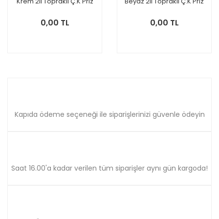
Krem 2li Topraklı Ç.K Priz
Beyaz 2li Topraklı Ç.K Priz
0,00 TL
0,00 TL
Kapıda ödeme seçeneği ile siparişlerinizi güvenle ödeyin
Saat 16.00'a kadar verilen tüm siparişler aynı gün kargoda!