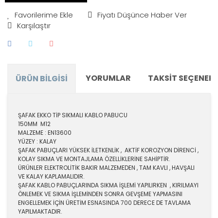
Fiyatı Düşünce Haber Ver
Karşılaştır
YORUMLAR
TAKSIT SEÇENEKL
ÜRÜN BILGISI
ŞAFAK EKKO TİP SIKMALI KABLO PABUCU
150MM M12
MALZEME : EN13600
YÜZEY : KALAY
ŞAFAK PABUÇLARI YÜKSEK İLETKENLİK , AKTİF KOROZYON DİRENCİ ,
KOLAY SIKMA VE MONTAJLAMA ÖZELLİKLERİNE SAHİPTİR.
ÜRÜNLER ELEKTROLİTİK BAKIR MALZEMEDEN , TAM KAVLI , HAVŞALI
VE KALAY KAPLAMALIDIR.
ŞAFAK KABLO PABUÇLARINDA SIKMA İŞLEMİ YAPILIRKEN , KIRILMAYI
ÖNLEMEK VE SIKMA İŞLEMİNDEN SONRA GEVŞEME YAPMASINI
ENGELLEMEK İÇİN ÜRETİM ESNASINDA 700 DERECE DE TAVLAMA
YAPILMAKTADIR.