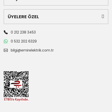
ÜYELERE ÖZEL
0 212 238 3453
0 532 202 6329
bilgi@emirelektrik.com.tr