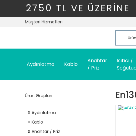
2750 TL VE ÜZERİNE
Müşteri Hizmetleri
Anahtar
Isıtıcı /
Aydınlatma
Kablo
/ Priz
Soğutu
En13
Ürün Grupları
Aydınlatma
Kablo
Anahtar / Priz