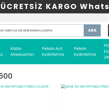
ÜCRETSİZ KARGO Whats
ARA
PE
Kablo
Pelsan Acil
Pelsan
EX
cu
Aksesuarları
Aydınlatma
Aydınlatma
ÜR
600