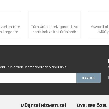
 verilen tüm
Tüm Ürünlerimiz garantili ve
Güvenli alı
ün kargoda!
sertifikalı kaliteli ürünlerdir
%100 g
i ürünlerden ilk siz haberdar olabilirsiniz.
KAYDOL
MÜŞTERİ HİZMETLERİ
ÜYELERE ÖZEL