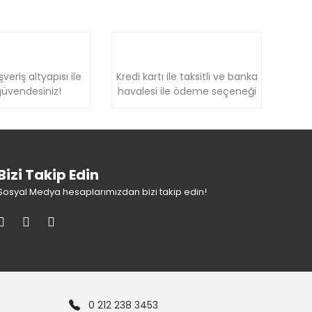
şveriş altyapısı ile
Kredi kartı ile taksitli ve banka
üvendesiniz!
havalesi ile ödeme seçeneği
Bizi Takip Edin
Sosyal Medya hesaplarımızdan bizi takip edin!
0 212 238 3453