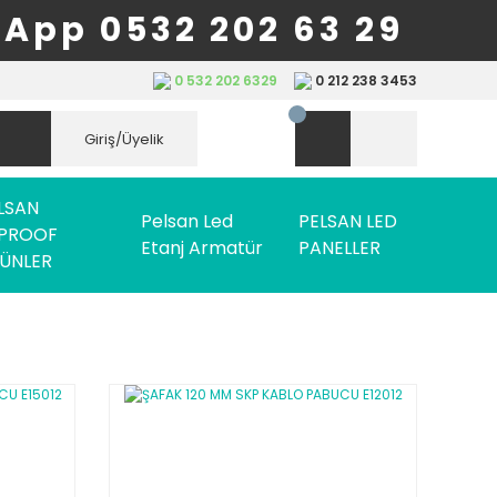
App 0532 202 63 29
0 532 202 6329
0 212 238 3453
Giriş/Üyelik
LSAN
Pelsan Led
PELSAN LED
PROOF
Etanj Armatür
PANELLER
ÜNLER