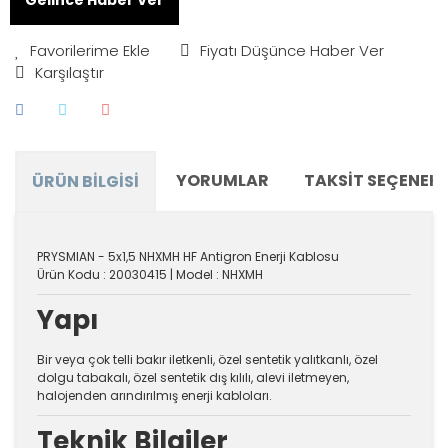
Fiyatı Düşünce Haber Ver
Karşılaştır
YORUMLAR
TAKSIT SEÇENEKL
ÜRÜN BILGISI
PRYSMIAN - 5x1,5 NHXMH HF Antigron Enerji Kablosu
Ürün Kodu : 20030415 | Model : NHXMH
Yapı
Bir veya çok telli bakır iletkenli, özel sentetik yalıtkanlı, özel
dolgu tabakalı, özel sentetik dış kılılı, alevi iletmeyen,
halojenden arındırılmış enerji kabloları.
Teknik Bilgiler