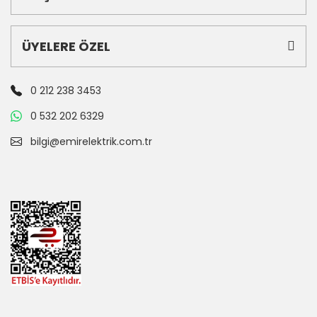
ÜYELERE ÖZEL
0 212 238 3453
0 532 202 6329
bilgi@emirelektrik.com.tr