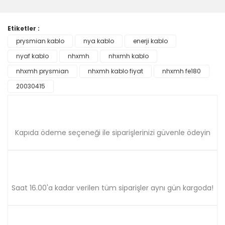
Bu ürüne ilk yorumu siz yapın!
formunu kullanarak tarafımıza iletebilirsiniz.
Görüş ve önerileriniz için teşekkür ederiz.
Etiketler :
Yorum Yaz
prysmian kablo
nya kablo
enerji kablo
Ürün resmi kalitesiz, bozuk veya görüntülenemiyor.
nyaf kablo
Ürün açıklamasında eksik bilgiler bulunuyor.
nhxmh
nhxmh kablo
Ürün bilgilerinde hatalar bulunuyor.
nhxmh prysmian
nhxmh kablo fiyat
nhxmh fe180
Ürün fiyatı diğer sitelerden daha pahalı.
20030415
Bu ürüne benzer farklı alternatifler olmalı.
Kapıda ödeme seçeneği ile siparişlerinizi güvenle ödeyin
Gönder
Saat 16.00'a kadar verilen tüm siparişler aynı gün kargoda!