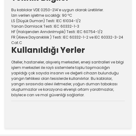
Bu kablolar VDE 0250-214’e uygun olarak üretilirler.
İzin verilen işletme sıcaklığı: 90 ºC
LS (Düşük Duman) Testi: IEC 61034-1/2
Yanan Damlacık Testi: IEC 60332-1-3
HF (Halojenden Arındırılmışlık) Testi: IEC 60754-1/2
FR (Aleve Dayanıklılık ) Testi: IEC 60332-1-2 ve IEC 60332-3-24
Cat.C
Kullanıldığı Yerler
Oteller, hastaneler, alışveriş merkezleri, enerji santralleri ve bilgi
işlem merkezleri ile raylı sistemlerle toplu taşımacılığın
yapıldığı çok sayıda insanın ve değerli cihazın bulunduğu
yangın tehlikesi olan tesislerde kullanılırlar. Bu kablolar,
yangın sırasında alevi iletmezler, yoğun duman tabakası
oluşturmazlar ve korozyona elverişli ortam yaratmazlar,
böylece can ve mal güvenliği sağlarlar.
Bu ürünün fiyat bilgisi, resim, ürün açıklamalarında ve
diğer konularda yetersiz gördüğünüz noktaları öneri