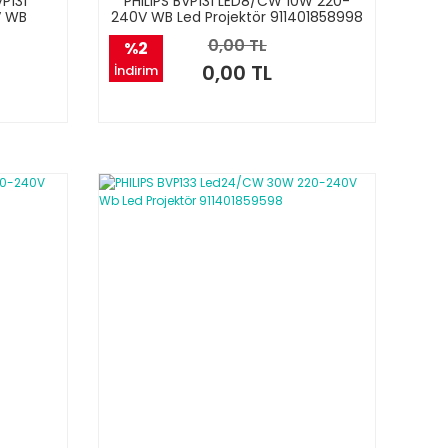
VP131
PHILIPS BVP131 LED8/CW 10W 220-
V WB
240V WB Led Projektör 911401858998
0,00 TL
%2
0,00 TL
İndirim