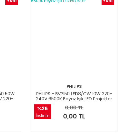
Yeni
Yeni
PHILIPS
150 50W
PHILIPS - BVP150 LED8/CW 10W 220-
W 220-
240V 6500K Beyaz Işık LED Projektör
0,00 TL
%25
0,00 TL
İndirim