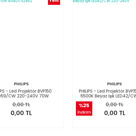
Yeni
PHILIPS
PHILIPS
IPS - Led Projektör BVP150
PHILIPS - Led Projektör BVP
D59/CW 220-240V 70W
6500K Beyaz Işık LED42/C
911401732462
240V
0,00 TL
0,00 TL
%25
0,00 TL
0,00 TL
İndirim