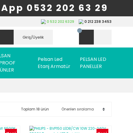
App 0532 202 63 29
0 532 202 6329
0 212 238 3453
Giriş/Üyelik
LSAN
Pelsan Led
PELSAN LED
PROOF
Etanj Armatür
PANELLER
ÜNLER
Toplam 18 ürün