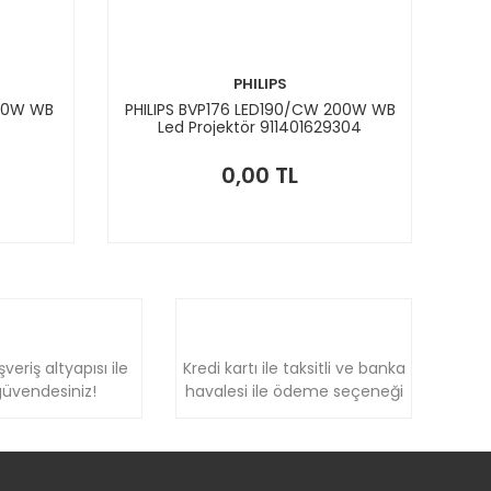
PHILIPS
100W WB
PHILIPS BVP176 LED190/CW 200W WB
Led Projektör 911401629304
0,00 TL
şveriş altyapısı ile
Kredi kartı ile taksitli ve banka
üvendesiniz!
havalesi ile ödeme seçeneği