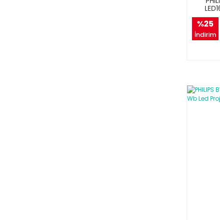
PHIL
LED
%25
İndirim