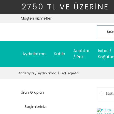
2750 TL VE ÜZERİNE
Müşteri Hizmetleri
Anahtar
Isıtıcı /
Aydınlatma
Kablo
/ Priz
Soğutu
Anasayfa
Aydınlatma
Led Projektör
Ürün Grupları
Stokt
Seçimleriniz