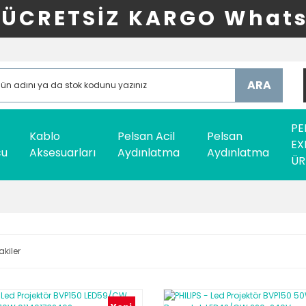
ÜCRETSİZ KARGO Whats
ARA
PE
Kablo
Pelsan Acil
Pelsan
EX
cu
Aksesuarları
Aydınlatma
Aydınlatma
ÜR
akiler