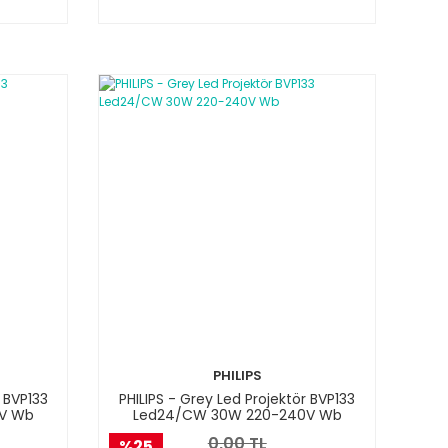
PHILIPS
r BVP133
PHILIPS - Grey Led Projektör BVP133
V Wb
Led24/CW 30W 220-240V Wb
0,00 TL
%25