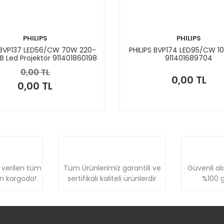
PHILIPS
PHILIPS
S BVP137 LED56/CW 70W 220-
PHILIPS BVP174 LED95/CW 
 Led Projektör 911401860198
911401689704
0,00 TL
0,00 TL
0,00 TL
 verilen tüm
Tüm Ürünlerimiz garantili ve
Güvenli alı
ün kargoda!
sertifikalı kaliteli ürünlerdir
%100 g