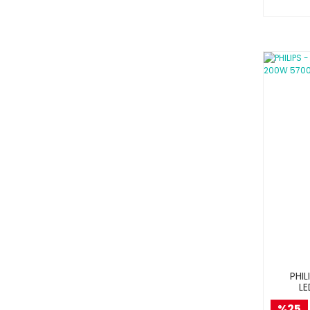
PHIL
L
%25