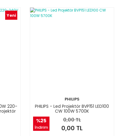
Yeni
PHILIPS
30W 220-
PHILIPS - Led Projektör BVP151 LED100
rojektör
CW 100W 5700K
0,00 TL
%25
0,00 TL
İndirim