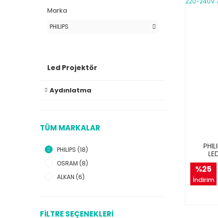
Marka
PHILIPS
Led Projektör
Aydınlatma
TÜM MARKALAR
PHIL
PHILIPS (18)
LE
OSRAM (8)
%25
ALKAN (6)
İndirim
FILTRE SEÇENEKLERI