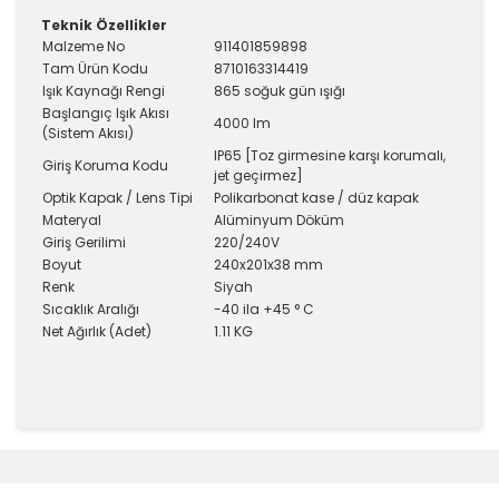
Teknik Özellikler
Malzeme No
911401859898
Tam Ürün Kodu
8710163314419
Işık Kaynağı Rengi
865 soğuk gün ışığı
Başlangıç ​​Işık Akısı
4000 lm
(Sistem Akısı)
IP65 [Toz girmesine karşı korumalı,
Giriş Koruma Kodu
jet geçirmez]
Optik Kapak / Lens Tipi
Polikarbonat kase / düz kapak
Materyal
Alüminyum Döküm
Giriş Gerilimi
220/240V
Boyut
240x201x38 mm
Renk
Siyah
Sıcaklık Aralığı
-40 ila +45 ° C
Net Ağırlık (Adet)
1.11 KG
Bu ürünün fiyat bilgisi, resim, ürün açıklamalarında ve
diğer konularda yetersiz gördüğünüz noktaları öneri
Bu ürüne ilk yorumu siz yapın!
formunu kullanarak tarafımıza iletebilirsiniz.
Görüş ve önerileriniz için teşekkür ederiz.