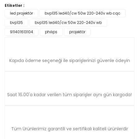
Etiketler :
Yorum Yaz
led projektör
bvp135 led40/cw 50w 220-240v wb cqc
Ürün resmi kalitesiz, bozuk veya görüntülenemiyor.
bvp135
Ürün açıklamasında eksik bilgiler bulunuyor.
bvp135 led40/cw 50w 220-240v wb
Ürün bilgilerinde hatalar bulunuyor.
911401613104
phılıps
projektör
Ürün fiyatı diğer sitelerden daha pahalı.
Bu ürüne benzer farklı alternatifler olmalı.
Kapıda ödeme seçeneği ile siparişlerinizi güvenle ödeyin
Gönder
Saat 16.00'a kadar verilen tüm siparişler aynı gün kargoda!
Tüm Ürünlerimiz garantili ve sertifikalı kaliteli ürünlerdir