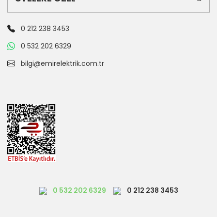
0 212 238 3453
0 532 202 6329
bilgi@emirelektrik.com.tr
0 532 202 6329
0 212 238 3453