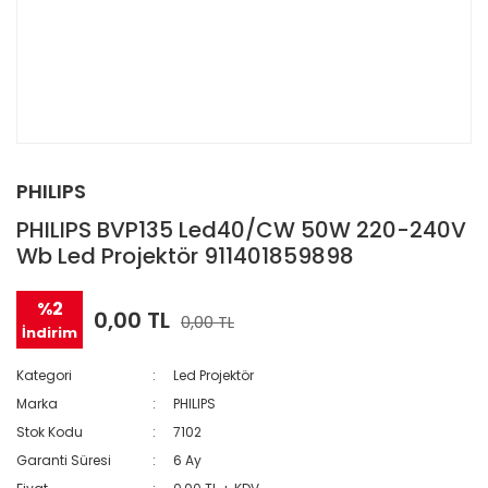
PHILIPS
PHILIPS BVP135 Led40/CW 50W 220-240V
Wb Led Projektör 911401859898
%2
0,00 TL
0,00 TL
İndirim
Kategori
Led Projektör
Marka
PHILIPS
Stok Kodu
7102
Garanti Süresi
6 Ay