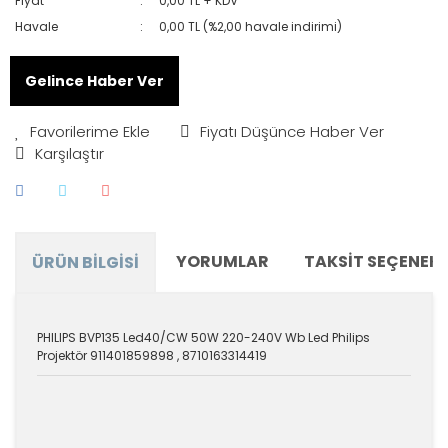
Fiyat
0,00 TL + KDV
Havale
0,00 TL (%2,00 havale indirimi)
Gelince Haber Ver
Fiyatı Düşünce Haber Ver
Karşılaştır
YORUMLAR
TAKSIT SEÇENEKL
ÜRÜN BILGISI
PHILIPS BVP135 Led40/CW 50W 220-240V Wb Led Philips
Projektör 911401859898 , 8710163314419