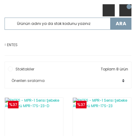
ARA
ENTES
Stoktakiler
Toplam 8 ürün
%37
%37