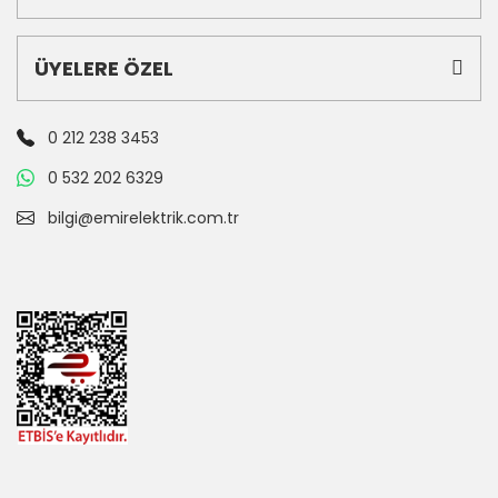
ÜYELERE ÖZEL
0 212 238 3453
0 532 202 6329
bilgi@emirelektrik.com.tr