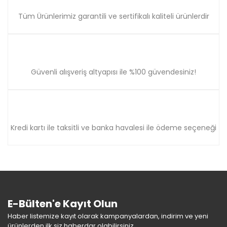
Tüm Ürünlerimiz garantili ve sertifikalı kaliteli ürünlerdir
Güvenli alışveriş altyapısı ile %100 güvendesiniz!
Kredi kartı ile taksitli ve banka havalesi ile ödeme seçeneği
E-Bülten'e Kayıt Olun
Haber listemize kayıt olarak kampanyalardan, indirim ve yeni
ürünlerden ilk siz haberdar olabilirsiniz.