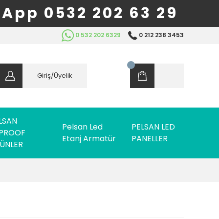
App 0532 202 63 29
0 532 202 6329
0 212 238 3453
Giriş/Üyelik
LSAN
Pelsan Led
PELSAN LED
PROOF
Etanj Armatür
PANELLER
ÜNLER