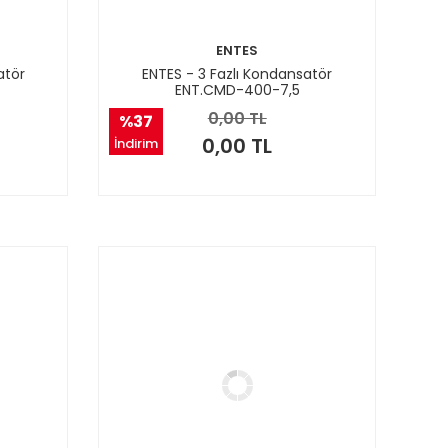
ENTES
atör
ENTES - 3 Fazlı Kondansatör
ENT.CMD-400-7,5
0,00 TL
%37
0,00 TL
İndirim