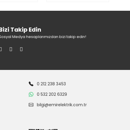
Bizi Takip Edin
Sosyal Medya hesaplarımızdan bizi takip edin!
0 212 238 3453
0 532 202 6329
bilgi@emirelektrik.com.tr