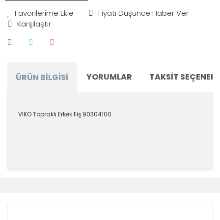
Fiyatı Düşünce Haber Ver
Karşılaştır
YORUMLAR
TAKSIT SEÇENEKL
ÜRÜN BILGISI
VIKO Topraklı Erkek Fiş 90304100
Bu ürünün fiyat bilgisi, resim, ürün açıklamalarında ve
diğer konularda yetersiz gördüğünüz noktaları öneri
Bu ürüne ilk yorumu siz yapın!
formunu kullanarak tarafımıza iletebilirsiniz.
Görüş ve önerileriniz için teşekkür ederiz.
Yorum Yaz