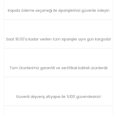
Ürün resmi kalitesiz, bozuk veya görüntülenemiyor.
Ürün açıklamasında eksik bilgiler bulunuyor.
Kapıda ödeme seçeneği ile siparişlerinizi güvenle ödeyin
Ürün bilgilerinde hatalar bulunuyor.
Ürün fiyatı diğer sitelerden daha pahalı.
Bu ürüne benzer farklı alternatifler olmalı.
Saat 16.00'a kadar verilen tüm siparişler aynı gün kargoda!
Gönder
Tüm Ürünlerimiz garantili ve sertifikalı kaliteli ürünlerdir
Güvenli alışveriş altyapısı ile %100 güvendesiniz!