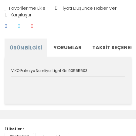
Fiyatı Düşünce Haber Ver
Karşılaştır
YORUMLAR
TAKSIT SEÇENEKL
ÜRÜN BILGISI
VIKO Palmiye Nemliyer Light Gri 90555503
Bu ürünün fiyat bilgisi, resim, ürün açıklamalarında ve
diğer konularda yetersiz gördüğünüz noktaları öneri
Bu ürüne ilk yorumu siz yapın!
formunu kullanarak tarafımıza iletebilirsiniz.
Görüş ve önerileriniz için teşekkür ederiz.
Etiketler :
Yorum Yaz