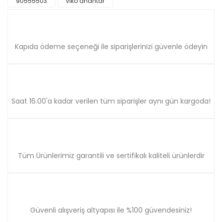
90555503
viko anahtar
Ürün resmi kalitesiz, bozuk veya görüntülenemiyor.
Ürün açıklamasında eksik bilgiler bulunuyor.
Ürün bilgilerinde hatalar bulunuyor.
Ürün fiyatı diğer sitelerden daha pahalı.
Kapıda ödeme seçeneği ile siparişlerinizi güvenle ödeyin
Bu ürüne benzer farklı alternatifler olmalı.
Saat 16.00'a kadar verilen tüm siparişler aynı gün kargoda!
Gönder
Tüm Ürünlerimiz garantili ve sertifikalı kaliteli ürünlerdir
Güvenli alışveriş altyapısı ile %100 güvendesiniz!