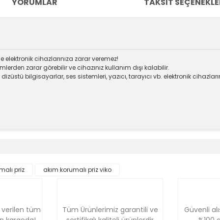
YORUMLAR
TAKSIT SEÇENEKLE
de elektronik cihazlarınıza zarar veremez!
lerden zarar görebilir ve cihazınız kullanım dışı kalabilir.
 dizüstü bilgisayarlar, ses sistemleri, yazıcı, tarayıcı vb. elektronik cihaz
e diğer konularda yetersiz gördüğünüz noktaları öneri formunu kullanara
Bu ürüne ilk yorumu siz yapın!
malı priz
akım korumalı priz viko
Yorum Yaz
 verilen tüm
Tüm Ürünlerimiz garantili ve
Güvenli alı
ün kargoda!
sertifikalı kaliteli ürünlerdir
%100 g