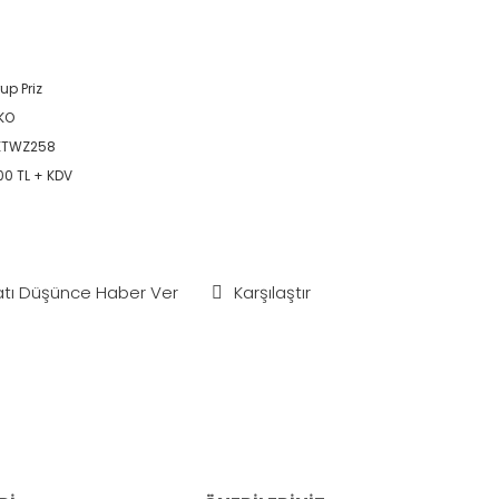
up Priz
KO
KTWZ258
00 TL + KDV
atı Düşünce Haber Ver
Karşılaştır