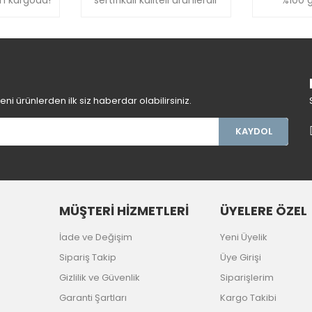
Gönder
i ürünlerden ilk siz haberdar olabilirsiniz.
KAYDOL
MÜŞTERİ HİZMETLERİ
ÜYELERE ÖZEL
İade ve Değişim
Yeni Üyelik
Sipariş Takip
Üye Girişi
Gizlilik ve Güvenlik
Siparişlerim
Garanti Şartları
Kargo Takibi