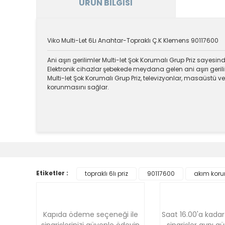
ÜRÜN BILGISI
Viko Multi-Let 6Lı Anahtar-Topraklı Ç.K Klemens 90117600
Ani aşırı gerilimler Multi-let Şok Korumalı Grup Priz sayesin
Elektronik cihazlar şebekede meydana gelen ani aşırı gerilim
Multi-let Şok Korumalı Grup Priz, televizyonlar, masaüstü ve
korunmasını sağlar.
Bu ürünün fiyat bilgisi, resim, ürün açıklamalarında v
Görüş ve önerileriniz için teşekkür ederiz.
Ürün resmi kalitesiz, bozuk veya görüntülenemiyor.
Etiketler :
topraklı 6lı priz
90117600
akım koru
Ürün açıklamasında eksik bilgiler bulunuyor.
Ürün bilgilerinde hatalar bulunuyor.
Ürün fiyatı diğer sitelerden daha pahalı.
Kapıda ödeme seçeneği ile
Saat 16.00'a kadar
Bu ürüne benzer farklı alternatifler olmalı.
siparişlerinizi güvenle ödeyin
siparişler aynı g