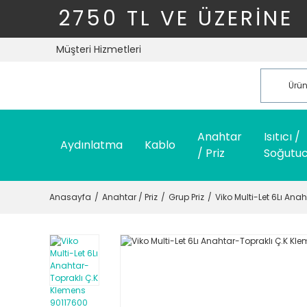
2750 TL VE ÜZERİNE
Müşteri Hizmetleri
Anahtar
Isıtıcı /
Aydınlatma
Kablo
/ Priz
Soğutu
Anasayfa
Anahtar / Priz
Grup Priz
Viko Multi-Let 6Lı Ana