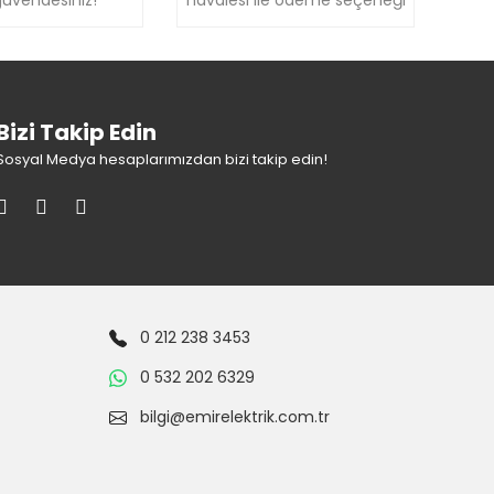
Bizi Takip Edin
Sosyal Medya hesaplarımızdan bizi takip edin!
0 212 238 3453
0 532 202 6329
bilgi@emirelektrik.com.tr