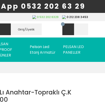
App 0532 202 63 29
0 532 202 6329
0 212 238 3453
Giriş/Üyelik
LSAN
Pelsan Led
PELSAN LED
PROOF
Etanj Armatür
PANELLER
ÜNLER
6Lı Anahtar-Topraklı Ç.K
600