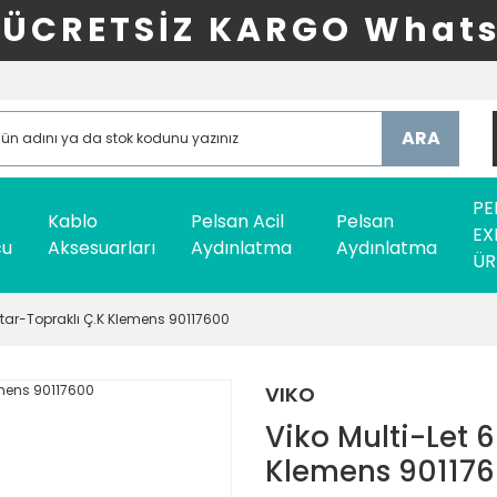
ÜCRETSİZ KARGO Whats
ARA
PE
Kablo
Pelsan Acil
Pelsan
EX
cu
Aksesuarları
Aydınlatma
Aydınlatma
ÜR
htar-Topraklı Ç.K Klemens 90117600
VIKO
Viko Multi-Let 
Klemens 90117