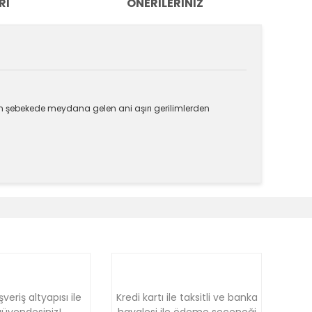
RI
ÖNERILERINIZ
ların şebekede meydana gelen ani aşırı gerilimlerden
k tarafımıza iletebilirsiniz.
şveriş altyapısı ile
Kredi kartı ile taksitli ve banka
üvendesiniz!
havalesi ile ödeme seçeneği