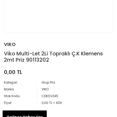
VIKO
Viko Multi-Let 2Li Topraklı Ç.K Klemens
2mt Priz 90113202
0,00 TL
Kategori
Grup Priz
Marka
VIKO
Stok Kodu
CDKSVZ45
Fiyat
0,00 TL + KDV
Gelince Haber Ver