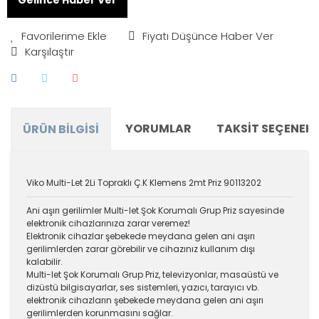
Fiyatı Düşünce Haber Ver
Karşılaştır
YORUMLAR
TAKSIT SEÇENEKL
ÜRÜN BILGISI
Viko Multi-Let 2Li Topraklı Ç.K Klemens 2mt Priz 90113202
Ani aşırı gerilimler Multi-let Şok Korumalı Grup Priz sayesinde
elektronik cihazlarınıza zarar veremez!
Elektronik cihazlar şebekede meydana gelen ani aşırı
gerilimlerden zarar görebilir ve cihazınız kullanım dışı
kalabilir.
Multi-let Şok Korumalı Grup Priz, televizyonlar, masaüstü ve
dizüstü bilgisayarlar, ses sistemleri, yazıcı, tarayıcı vb.
elektronik cihazların şebekede meydana gelen ani aşırı
gerilimlerden korunmasını sağlar.