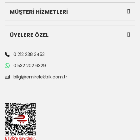
MÜŞTERİ HİZMETLERİ
ÜYELERE ÖZEL
0 212 238 3453
0 532 202 6329
bilgi@emirelektrik.com.tr