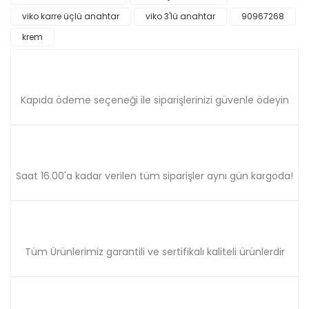
Ürün bilgilerinde hatalar bulunuyor.
viko karre üçlü anahtar
viko 3'lü anahtar
90967268
Ürün fiyatı diğer sitelerden daha pahalı.
krem
Bu ürüne benzer farklı alternatifler olmalı.
Kapıda ödeme seçeneği ile siparişlerinizi güvenle ödeyin
Gönder
Saat 16.00'a kadar verilen tüm siparişler aynı gün kargoda!
Tüm Ürünlerimiz garantili ve sertifikalı kaliteli ürünlerdir