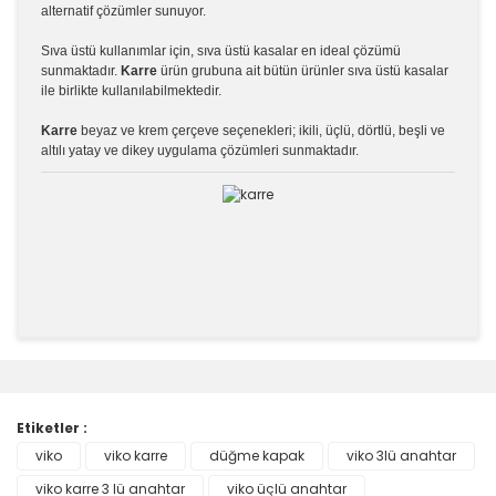
alternatif çözümler sunuyor.
Sıva üstü kullanımlar için, sıva üstü kasalar en ideal çözümü
sunmaktadır.
Karre
ürün grubuna ait bütün ürünler sıva üstü kasalar
ile birlikte kullanılabilmektedir.
Karre
beyaz ve krem çerçeve seçenekleri; ikili, üçlü, dörtlü, beşli ve
altılı yatay ve dikey uygulama çözümleri sunmaktadır.
Bu ürünün fiyat bilgisi, resim, ürün açıklamalarında ve
diğer konularda yetersiz gördüğünüz noktaları öneri
Bu ürüne ilk yorumu siz yapın!
formunu kullanarak tarafımıza iletebilirsiniz.
Görüş ve önerileriniz için teşekkür ederiz.
Etiketler :
Yorum Yaz
viko
viko karre
düğme kapak
viko 3lü anahtar
Ürün resmi kalitesiz, bozuk veya görüntülenemiyor.
viko karre 3 lü anahtar
Ürün açıklamasında eksik bilgiler bulunuyor.
viko üçlü anahtar