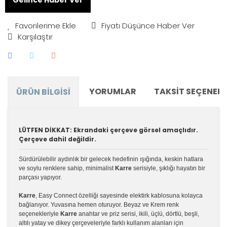
Fiyatı Düşünce Haber Ver
Karşılaştır
YORUMLAR
TAKSIT SEÇENEKL
ÜRÜN BILGISI
LÜTFEN DİKKAT: Ekrandaki çerçeve görsel amaçlıdır.
Çerçeve dahil değildir.
Sürdürülebilir aydınlık bir gelecek hedefinin ışığında, keskin hatlara
ve soylu renklere sahip, minimalist
Karre
serisiyle, şıklığı hayatın bir
parçası yapıyor.
Karre
, Easy Connect özelliği sayesinde elektirk kablosuna kolayca
bağlanıyor. Yuvasına hemen oturuyor. Beyaz ve Krem renk
seçenekleriyle
Karre
anahtar ve priz serisi, ikili, üçlü, dörtlü, beşli,
altılı yatay ve dikey çerçeveleriyle farklı kullanım alanları için