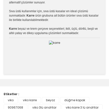
alternatif çözümler sunuyor.
Sıva üstü kullanımlar için, sıva üstü kasalar en ideal çözümü
sunmaktadır.
Karre
ürün grubuna ait bütün ürünler sıva üstü kasalar
ile birlikte kullanılabilmektedir.
Karre
beyaz ve krem çerçeve seçenekleri; ikili, üçlü, dörtlü, beşli ve
altılı yatay ve dikey uygulama çözümleri sunmaktadır.
Bu ürünün fiyat bilgisi, resim, ürün açıklamalarında ve
diğer konularda yetersiz gördüğünüz noktaları öneri
Bu ürüne ilk yorumu siz yapın!
formunu kullanarak tarafımıza iletebilirsiniz.
Görüş ve önerileriniz için teşekkür ederiz.
Etiketler :
Yorum Yaz
viko
viko karre
beyaz
düğme kapak
Ürün resmi kalitesiz, bozuk veya görüntülenemiyor.
90967068
Ürün açıklamasında eksik bilgiler bulunuyor.
viko 3lü anahtar
viko karre 3 lü anahtar