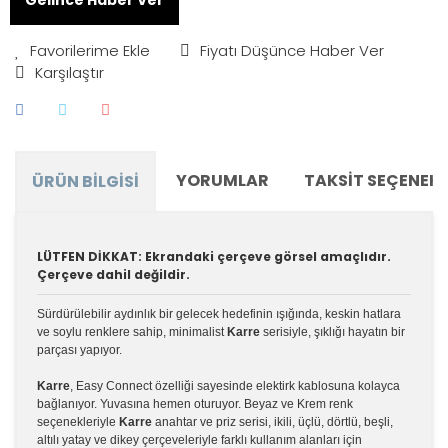
Fiyatı Düşünce Haber Ver
Karşılaştır
YORUMLAR
TAKSIT SEÇENEKL
ÜRÜN BILGISI
LÜTFEN DİKKAT: Ekrandaki çerçeve görsel amaçlıdır.
Çerçeve dahil değildir.
Sürdürülebilir aydınlık bir gelecek hedefinin ışığında, keskin hatlara
ve soylu renklere sahip, minimalist
Karre
serisiyle, şıklığı hayatın bir
parçası yapıyor.
Karre
, Easy Connect özelliği sayesinde elektirk kablosuna kolayca
bağlanıyor. Yuvasına hemen oturuyor. Beyaz ve Krem renk
seçenekleriyle
Karre
anahtar ve priz serisi, ikili, üçlü, dörtlü, beşli,
altılı yatay ve dikey çerçeveleriyle farklı kullanım alanları için