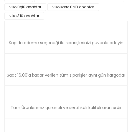
Ürün bilgilerinde hatalar bulunuyor.
viko üçlü anahtar
viko karre üçlü anahtar
Ürün fiyatı diğer sitelerden daha pahalı.
viko 3'lü anahtar
Bu ürüne benzer farklı alternatifler olmalı.
Kapıda ödeme seçeneği ile siparişlerinizi güvenle ödeyin
Gönder
Saat 16.00'a kadar verilen tüm siparişler aynı gün kargoda!
Tüm Ürünlerimiz garantili ve sertifikalı kaliteli ürünlerdir