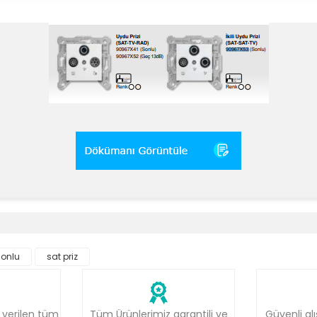
e diğer konularda yetersiz gördüğünüz noktaları öneri formunu kullanara
Bu ürüne ilk yorumu siz yapın!
 sonlu
sat priz
Yorum Yaz
 verilen tüm
Tüm Ürünlerimiz garantili ve
Güvenli alı