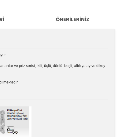
RI
ÖNERILERINIZ
ıyor.
e
anahtar ve priz serisi, ikili, üçlü, dörtlü, beşli, altılı yatay ve dikey
bilmektedir.