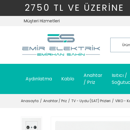
2750 TL VE ÜZERİNE
Müşteri Hizmetleri
Anahtar
Isıtıcı /
Aydınlatma
Kablo
/ Priz
Soğutu
Anasayfa
Anahtar / Priz
TV - Uydu (SAT) Prizleri
VİKO - 