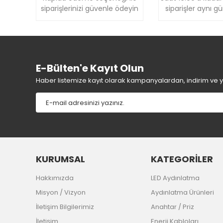
Bu ürüne benzer farklı alternatifler olmalı.
siparişlerinizi güvenle ödeyin
siparişler aynı g
E-Bülten'e Kayıt Olun
Haber listemize kayıt olarak kampanyalardan, indirim ve yen
KURUMSAL
KATEGORİLER
Hakkımızda
LED Aydınlatma
Misyon / Vizyon
Aydınlatma Ürünleri
İletişim Bilgilerimiz
Anahtar / Priz
İletişim
Enerji Kabloları