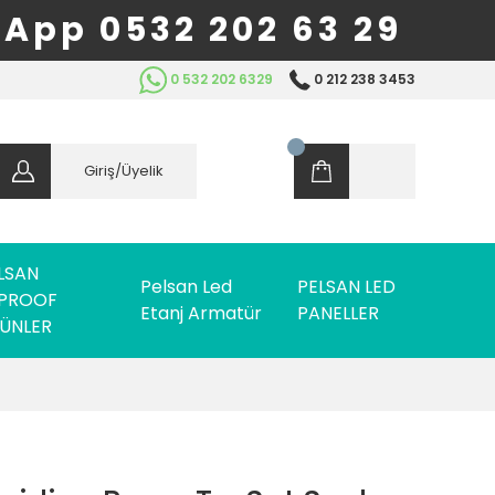
App 0532 202 63 29
0 532 202 6329
0 212 238 3453
Giriş/Üyelik
LSAN
Pelsan Led
PELSAN LED
PROOF
Etanj Armatür
PANELLER
ÜNLER