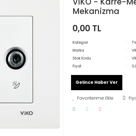
VİKO - Karre-M
Mekanizma
0,00 TL
Kategori
TV
Marka
VI
Stok Kodu
Vİ
Fiyat
0,
Gelince Haber Ver
Fiy