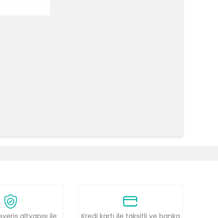
k tarafımıza iletebilirsiniz.
şveriş altyapısı ile
Kredi kartı ile taksitli ve banka