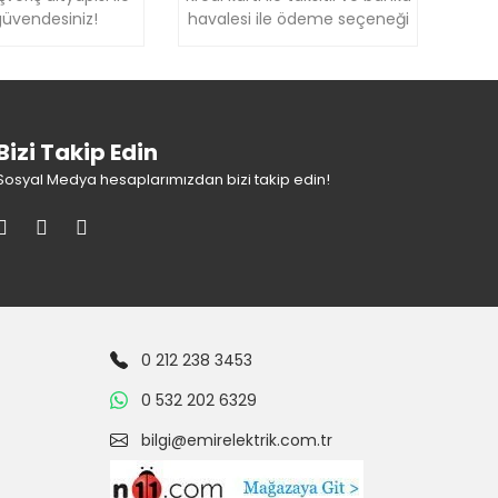
üvendesiniz!
havalesi ile ödeme seçeneği
Bizi Takip Edin
Sosyal Medya hesaplarımızdan bizi takip edin!
0 212 238 3453
0 532 202 6329
bilgi@emirelektrik.com.tr