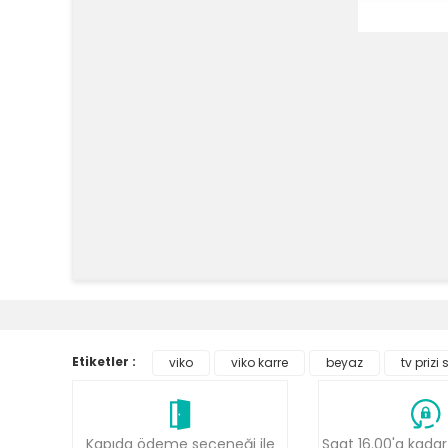
Bu ürünün fiyat bilgisi, resim, ürün açıklamalarında v
Görüş ve önerileriniz için teşekkür ederiz.
Ürün resmi kalitesiz, bozuk veya görüntülenemiyor.
Etiketler :
viko
viko karre
beyaz
tv prizi
Ürün açıklamasında eksik bilgiler bulunuyor.
Ürün bilgilerinde hatalar bulunuyor.
Ürün fiyatı diğer sitelerden daha pahalı.
Kapıda ödeme seçeneği ile
Saat 16.00'a kadar