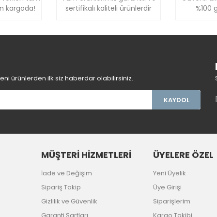
ün kargoda!
sertifikalı kaliteli ürünlerdir
%100 g
Gönder
i ürünlerden ilk siz haberdar olabilirsiniz.
KAYDOL
MÜŞTERİ HİZMETLERİ
ÜYELERE ÖZEL
İade ve Değişim
Yeni Üyelik
Sipariş Takip
Üye Girişi
Gizlilik ve Güvenlik
Siparişlerim
Garanti Şartları
Kargo Takibi