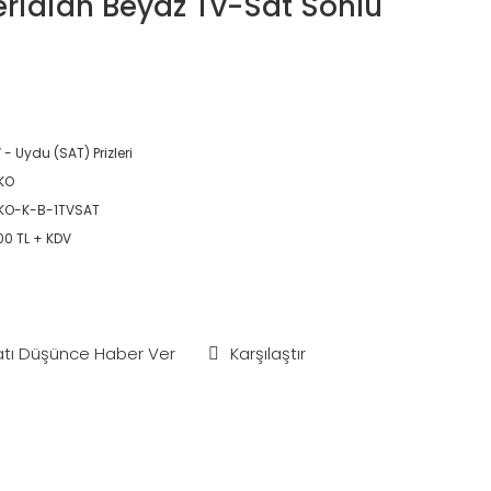
eridian Beyaz Tv-Sat Sonlu
 - Uydu (SAT) Prizleri
KO
KO-K-B-1TVSAT
00 TL + KDV
atı Düşünce Haber Ver
Karşılaştır