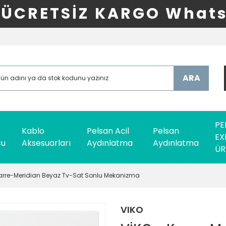
ÜCRETSİZ KARGO Whats
ARA
PE
Kablo
Pelsan Acil
Pelsan
EX
cu
Aksesuarları
Aydınlatma
Aydınlatma
ÜR
Karre-Meridian Beyaz Tv-Sat Sonlu Mekanizma
VIKO