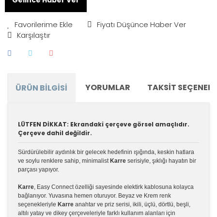
Fiyatı Düşünce Haber Ver
Karşılaştır
YORUMLAR
TAKSIT SEÇENEKL
ÜRÜN BILGISI
LÜTFEN DİKKAT: Ekrandaki çerçeve görsel amaçlıdır.
Çerçeve dahil değildir.
Sürdürülebilir aydınlık bir gelecek hedefinin ışığında, keskin hatlara
ve soylu renklere sahip, minimalist
Karre
serisiyle, şıklığı hayatın bir
parçası yapıyor.
Karre
, Easy Connect özelliği sayesinde elektirk kablosuna kolayca
bağlanıyor. Yuvasına hemen oturuyor. Beyaz ve Krem renk
seçenekleriyle
Karre
anahtar ve priz serisi, ikili, üçlü, dörtlü, beşli,
altılı yatay ve dikey çerçeveleriyle farklı kullanım alanları için