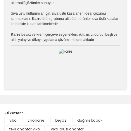
alternatif çözümler sunuyor.
Sıva üstü kullanımlar için, sıva üstü kasalar en ideal çözümü
sunmaktadır.
Karre
ürün grubuna ait bütün ürünler sıva üstü kasalar
ile birlikte kullanılabilmektedir.
Karre
beyaz ve krem çerçeve seçenekleri; ikili, üçlü, dörtlü, beşli ve
altılı yatay ve dikey uygulama çözümleri sunmaktadır.
Bu ürünün fiyat bilgisi, resim, ürün açıklamalarında ve
diğer konularda yetersiz gördüğünüz noktaları öneri
Bu ürüne ilk yorumu siz yapın!
formunu kullanarak tarafımıza iletebilirsiniz.
Görüş ve önerileriniz için teşekkür ederiz.
Etiketler :
Yorum Yaz
viko
viko karre
beyaz
düğme kapak
Ürün resmi kalitesiz, bozuk veya görüntülenemiyor.
tekli anahtar viko
Ürün açıklamasında eksik bilgiler bulunuyor.
viko jaluzi anahtar