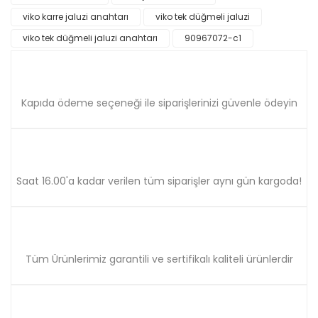
Ürün bilgilerinde hatalar bulunuyor.
viko karre jaluzi anahtarı
viko tek düğmeli jaluzi
Ürün fiyatı diğer sitelerden daha pahalı.
viko tek düğmeli jaluzi anahtarı
90967072-c1
Bu ürüne benzer farklı alternatifler olmalı.
Kapıda ödeme seçeneği ile siparişlerinizi güvenle ödeyin
Gönder
Saat 16.00'a kadar verilen tüm siparişler aynı gün kargoda!
Tüm Ürünlerimiz garantili ve sertifikalı kaliteli ürünlerdir