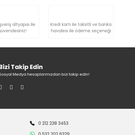
şveriş altyapısı ile
Kredi kartı ile taksitli ve banka
üvendesiniz!
havalesi ile ödeme seçeneği
Bizi Takip Edin
Sosyal Medya hesaplarımızdan bizi takip edin!
0 212 238 3453
0 532 202 6329