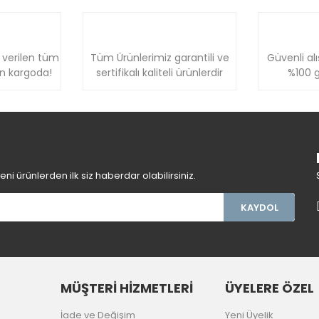
 verilen tüm
Tüm Ürünlerimiz garantili ve
Güvenli alı
ün kargoda!
sertifikalı kaliteli ürünlerdir
%100 g
Gönder
i ürünlerden ilk siz haberdar olabilirsiniz.
KAYDOL
MÜŞTERİ HİZMETLERİ
ÜYELERE ÖZEL
İade ve Değişim
Yeni Üyelik