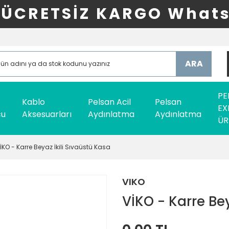
ÜCRETSİZ KARGO Whats
ARA
PE
Kablo
Pelsan Acil
Pelsan
EX
cu
Aksesuarları
Aydınlatma
Aydınlatma
ÜR
İKO - Karre Beyaz İkili Sıvaüstü Kasa
VIKO
VİKO - Karre Bey