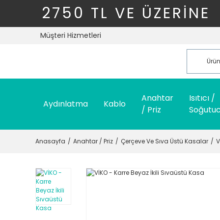
2750 TL VE ÜZERİNE
Müşteri Hizmetleri
Anahtar
Isıtıcı /
Aydınlatma
Kablo
/ Priz
Soğutu
Anasayfa
Anahtar / Priz
Çerçeve Ve Sıva Üstü Kasalar
V