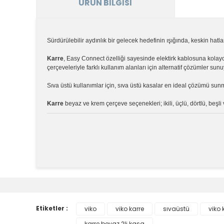
ÜRÜN BILGISI
Sürdürülebilir aydınlık bir gelecek hedefinin ışığında, keskin hatl
Karre
, Easy Connect özelliği sayesinde elektirk kablosuna kola
çerçeveleriyle farklı kullanım alanları için alternatif çözümler sunu
Sıva üstü kullanımlar için, sıva üstü kasalar en ideal çözümü sun
Karre
beyaz ve krem çerçeve seçenekleri; ikili, üçlü, dörtlü, beşl
Bu ürünün fiyat bilgisi, resim, ürün açıklamalarında v
Görüş ve önerileriniz için teşekkür ederiz.
Ürün resmi kalitesiz, bozuk veya görüntülenemiyor.
Etiketler :
viko
viko karre
sıvaüstü
viko 
Ürün açıklamasında eksik bilgiler bulunuyor.
karre beyaz 2li kasa