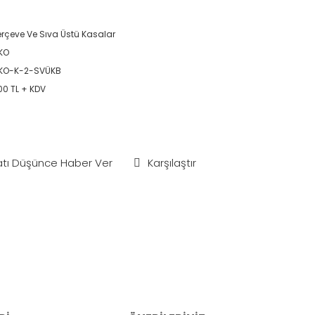
rçeve Ve Sıva Üstü Kasalar
KO
KO-K-2-SVÜKB
00 TL + KDV
atı Düşünce Haber Ver
Karşılaştır