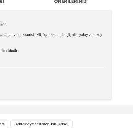
RI
ÖNERILERINIZ
ıyor.
e
anahtar ve priz serisi, ikili, üçlü, dörtlü, beşli, altılı yatay ve dikey
bilmektedir.
k tarafımıza iletebilirsiniz.
asa
karre beyaz 2li sıvaüstü kasa