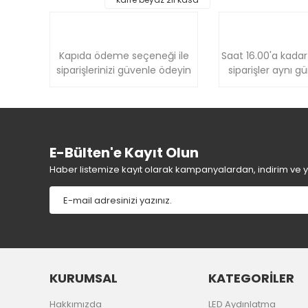
Ürün bilgilerinde hatalar bulunuyor.
Ürün fiyatı diğer sitelerden daha pahalı.
Bu ürüne benzer farklı alternatifler olmalı.
Kapıda ödeme seçeneği ile
Saat 16.00'a kadar
siparişlerinizi güvenle ödeyin
siparişler aynı g
E-Bülten'e Kayıt Olun
Haber listemize kayıt olarak kampanyalardan, indirim ve yen
KURUMSAL
KATEGORİLER
Hakkımızda
LED Aydınlatma