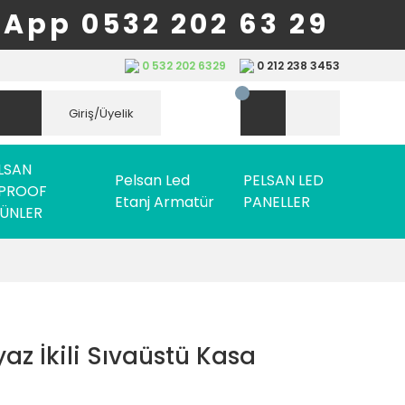
App 0532 202 63 29
0 532 202 6329
0 212 238 3453
Giriş/Üyelik
LSAN
Pelsan Led
PELSAN LED
PROOF
Etanj Armatür
PANELLER
ÜNLER
az İkili Sıvaüstü Kasa