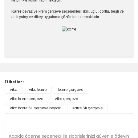
ile birlikte kullanılabilmektedir.
Karre
beyaz ve krem çerçeve seçenekleri; ikili, üçlü, dörtlü, beşli ve
altılı yatay ve dikey uygulama çözümleri sunmaktadır.
Bu ürünün fiyat bilgisi, resim, ürün açıklamalarında ve
diğer konularda yetersiz gördüğünüz noktaları öneri
Bu ürüne ilk yorumu siz yapın!
formunu kullanarak tarafımıza iletebilirsiniz.
Görüş ve önerileriniz için teşekkür ederiz.
Etiketler :
Yorum Yaz
viko
viko karre
karre çerçeve
Ürün resmi kalitesiz, bozuk veya görüntülenemiyor.
viko karre çerçeve
Ürün açıklamasında eksik bilgiler bulunuyor.
viko çerçeve
Ürün bilgilerinde hatalar bulunuyor.
viko karre 6lı çerçeve beyaz
karre 6lı çerçeve
Ürün fiyatı diğer sitelerden daha pahalı.
Bu ürüne benzer farklı alternatifler olmalı.
Kapıda ödeme seçeneği ile siparişlerinizi güvenle ödeyin