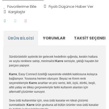
Fiyatı Düşünce Haber Ver
Karşılaştır
YORUMLAR
TAKSIT SEÇENEKL
ÜRÜN BILGISI
Sürdürülebilir aydınlık bir gelecek hedefinin ışığında, keskin hatlara
ve soylu renklere sahip, minimalist
Karre
serisiyle, şıklığı hayatın bir
parçası yapıyor.
Karre
, Easy Connect özelliği sayesinde elektirk kablosuna kolayca
bağlanıyor. Yuvasına hemen oturuyor. Beyaz ve Krem renk
seçenekleriyle
Karre
anahtar ve priz serisi, ikili, üçlü, dörtlü, beşli,
altılı yatay ve dikey çerçeveleriyle farklı kullanım alanları için
alternatif çözümler sunuyor.
Sıva üstü kullanımlar için, sıva üstü kasalar en ideal çözümü
sunmaktadır.
Karre
ürün grubuna ait bütün ürünler sıva üstü kasalar