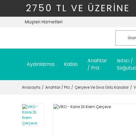
2750 TL VE ÜZERİNE
Müşteri Hizmetleri
Anahtar
Isıtıcı /
Aydınlatma
Kablo
/ Priz
Soğutu
Anasayfa
Anahtar / Priz
Çerçeve Ve Sıva Üstü Kasalar
V