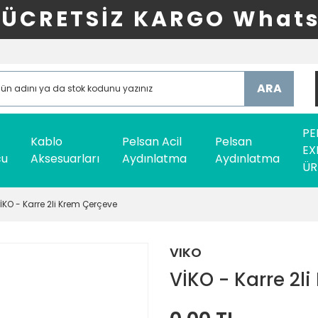
ÜCRETSİZ KARGO Whats
ARA
PE
Kablo
Pelsan Acil
Pelsan
EX
cu
Aksesuarları
Aydınlatma
Aydınlatma
ÜR
İKO - Karre 2li Krem Çerçeve
VIKO
VİKO - Karre 2l