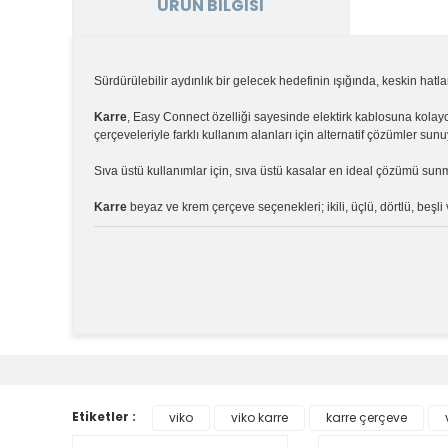
ÜRÜN BILGISI
Sürdürülebilir aydınlık bir gelecek hedefinin ışığında, keskin hatl
Karre
, Easy Connect özelliği sayesinde elektirk kablosuna kola
çerçeveleriyle farklı kullanım alanları için alternatif çözümler sunu
Sıva üstü kullanımlar için, sıva üstü kasalar en ideal çözümü sun
Karre
beyaz ve krem çerçeve seçenekleri; ikili, üçlü, dörtlü, beşl
Bu ürünün fiyat bilgisi, resim, ürün açıklamalarında v
Görüş ve önerileriniz için teşekkür ederiz.
Ürün resmi kalitesiz, bozuk veya görüntülenemiyor.
Etiketler :
viko
viko karre
karre çerçeve
Ürün açıklamasında eksik bilgiler bulunuyor.