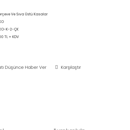
rçeve Ve Sıva Üstü Kasalar
KO
KO-K-2-ÇK
00 TL + KDV
atı Düşünce Haber Ver
Karşılaştır