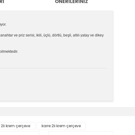
RI
ÖNERILERINIZ
ıyor.
e
anahtar ve priz serisi, ikili, üçlü, dörtlü, beşli, altılı yatay ve dikey
bilmektedir.
k tarafımıza iletebilirsiniz.
e 2li krem çerçeve
karre 2li krem çerçeve