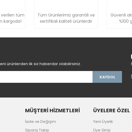
 verilen tüm
Tüm Ürünlerimiz garantili ve
Güvenli alı
ün kargoda!
sertifikalı kaliteli ürünlerdir
%100 g
Gönder
i ürünlerden ilk siz haberdar olabilirsiniz.
KAYDOL
MÜŞTERİ HİZMETLERİ
ÜYELERE ÖZEL
İade ve Değişim
Yeni Üyelik
Sipariş Takip
Üye Girişi