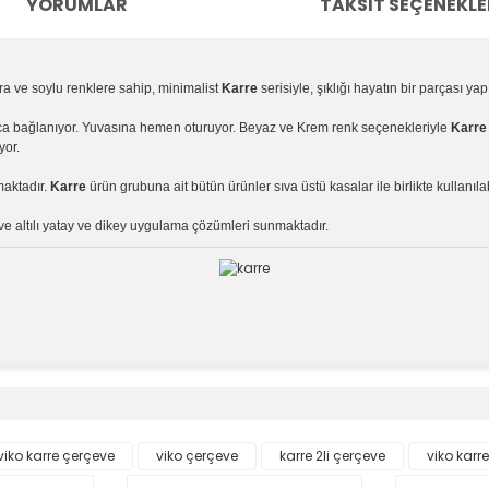
YORUMLAR
TAKSIT SEÇENEKLE
ara ve soylu renklere sahip, minimalist
Karre
serisiyle, şıklığı hayatın bir parçası yap
yca bağlanıyor. Yuvasına hemen oturuyor. Beyaz ve Krem renk seçenekleriyle
Karr
yor.
maktadır.
Karre
ürün grubuna ait bütün ürünler sıva üstü kasalar ile birlikte kullanıla
i ve altılı yatay ve dikey uygulama çözümleri sunmaktadır.
e diğer konularda yetersiz gördüğünüz noktaları öneri formunu kullanara
Bu ürüne ilk yorumu siz yapın!
viko karre çerçeve
viko çerçeve
karre 2li çerçeve
viko karr
Yorum Yaz