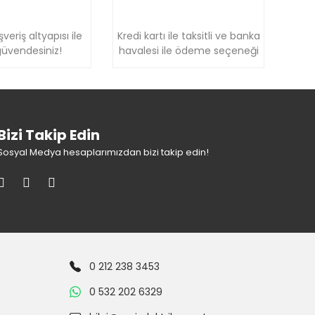
şveriş altyapısı ile
Kredi kartı ile taksitli ve banka
üvendesiniz!
havalesi ile ödeme seçeneği
Bizi Takip Edin
Sosyal Medya hesaplarımızdan bizi takip edin!
0 212 238 3453
0 532 202 6329