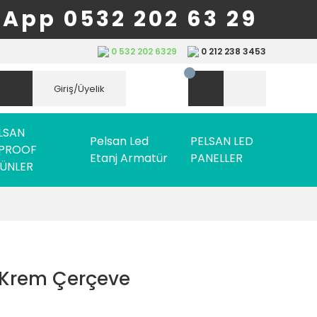
App 0532 202 63 29
0 532 202 6329
0 212 238 3453
Giriş/Üyelik
LSAN
Pelsan Led
PELSAN LED
PROOF
Etanj Armatür
PANELLER
ÜNLER
i Krem Çerçeve