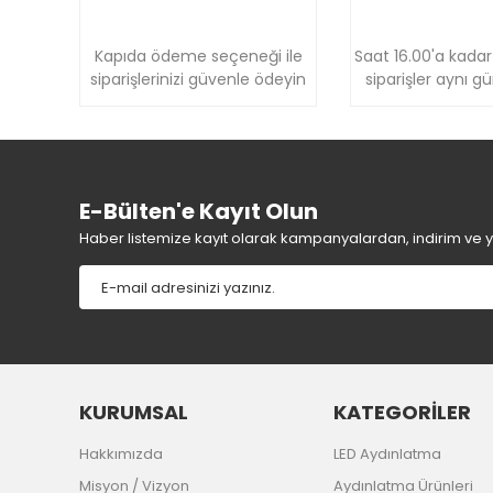
Ürün bilgilerinde hatalar bulunuyor.
Ürün fiyatı diğer sitelerden daha pahalı.
Kapıda ödeme seçeneği ile
Saat 16.00'a kadar
Bu ürüne benzer farklı alternatifler olmalı.
siparişlerinizi güvenle ödeyin
siparişler aynı g
E-Bülten'e Kayıt Olun
Haber listemize kayıt olarak kampanyalardan, indirim ve yen
KURUMSAL
KATEGORİLER
Hakkımızda
LED Aydınlatma
Misyon / Vizyon
Aydınlatma Ürünleri