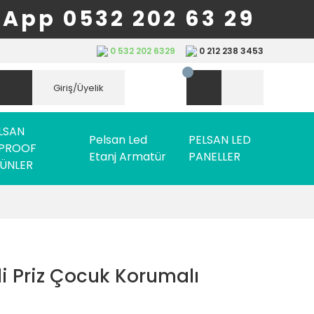
App 0532 202 63 29
0 532 202 6329
0 212 238 3453
Giriş/Üyelik
LSAN
Pelsan Led
PELSAN LED
PROOF
Etanj Armatür
PANELLER
ÜNLER
li Priz Çocuk Korumalı