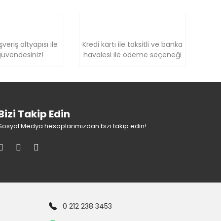
şveriş altyapısı ile
Kredi kartı ile taksitli ve banka
üvendesiniz!
havalesi ile ödeme seçeneği
Bizi Takip Edin
Sosyal Medya hesaplarımızdan bizi takip edin!
0 212 238 3453