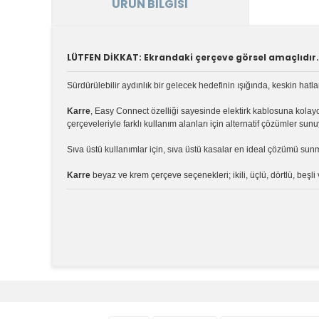
ÜRÜN BILGISI
LÜTFEN DİKKAT: Ekrandaki çerçeve görsel amaçlıdır. 
Sürdürülebilir aydınlık bir gelecek hedefinin ışığında, keskin hatl
Karre
, Easy Connect özelliği sayesinde elektirk kablosuna kola
çerçeveleriyle farklı kullanım alanları için alternatif çözümler sunu
Sıva üstü kullanımlar için, sıva üstü kasalar en ideal çözümü sun
Karre
beyaz ve krem çerçeve seçenekleri; ikili, üçlü, dörtlü, beşl
Bu ürünün fiyat bilgisi, resim, ürün açıklamalarında v
Görüş ve önerileriniz için teşekkür ederiz.
Ürün resmi kalitesiz, bozuk veya görüntülenemiyor.