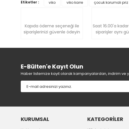
Etiketler :
viko
viko karre
çocuk korumalı priz
Ürün açıklamasında eksik bilgiler bulunuyor.
Ürün bilgilerinde hatalar bulunuyor.
Ürün fiyatı diğer sitelerden daha pahalı.
Kapıda ödeme seçeneği ile
Saat 16.00'a kadar
Bu ürüne benzer farklı alternatifler olmalı.
siparişlerinizi güvenle ödeyin
siparişler aynı g
E-Bülten'e Kayıt Olun
Haber listemize kayıt olarak kampanyalardan, indirim ve yen
KURUMSAL
KATEGORİLER