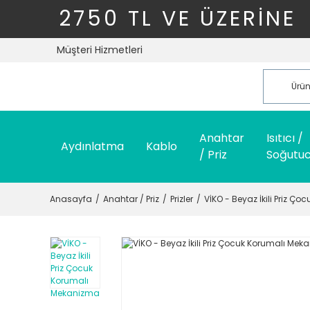
2750 TL VE ÜZERİNE
Müşteri Hizmetleri
Anahtar
Isıtıcı /
Aydınlatma
Kablo
/ Priz
Soğutu
Anasayfa
Anahtar / Priz
Prizler
VİKO - Beyaz İkili Priz 