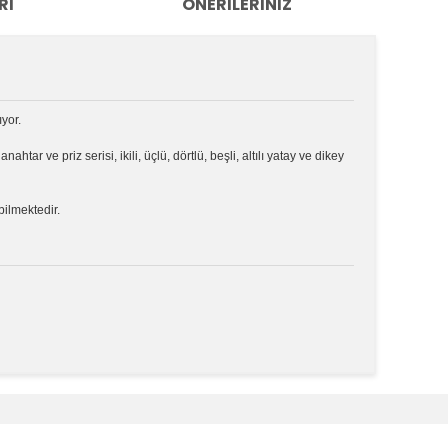
RI
ÖNERILERINIZ
ıyor.
e
anahtar ve priz serisi, ikili, üçlü, dörtlü, beşli, altılı yatay ve dikey
bilmektedir.
k tarafımıza iletebilirsiniz.