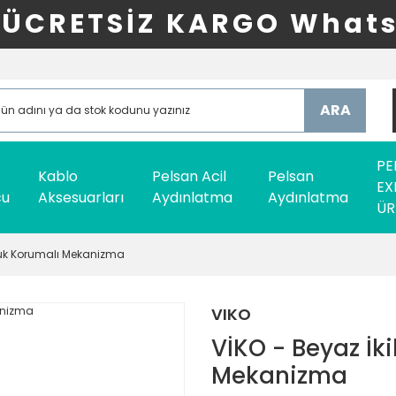
ÜCRETSİZ KARGO Whats
ARA
PE
Kablo
Pelsan Acil
Pelsan
EX
cu
Aksesuarları
Aydınlatma
Aydınlatma
ÜR
Çocuk Korumalı Mekanizma
VIKO
VİKO - Beyaz İki
Mekanizma