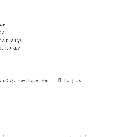
zler
KO
KO-K-B-PÇK
00 TL + KDV
atı Düşünce Haber Ver
Karşılaştır