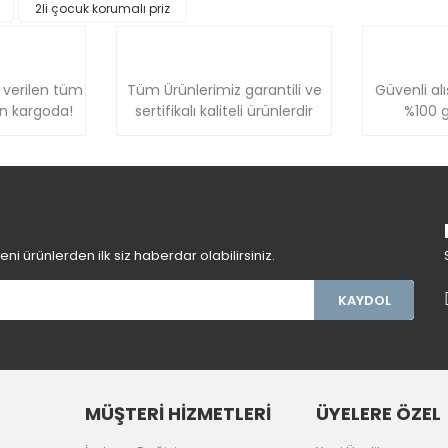
2li çocuk korumalı priz
Yorum Yaz
 verilen tüm
Tüm Ürünlerimiz garantili ve
Güvenli alı
ün kargoda!
sertifikalı kaliteli ürünlerdir
%100 g
Gönder
i ürünlerden ilk siz haberdar olabilirsiniz.
KAYDOL
MÜŞTERİ HİZMETLERİ
ÜYELERE ÖZEL