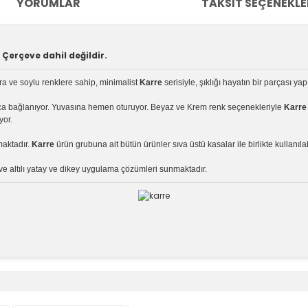
YORUMLAR
TAKSIT SEÇENEKLE
Çerçeve dahil değildir.
ara ve soylu renklere sahip, minimalist
Karre
serisiyle, şıklığı hayatın bir parçası yap
yca bağlanıyor. Yuvasına hemen oturuyor. Beyaz ve Krem renk seçenekleriyle
Karr
yor.
maktadır.
Karre
ürün grubuna ait bütün ürünler sıva üstü kasalar ile birlikte kullanıla
i ve altılı yatay ve dikey uygulama çözümleri sunmaktadır.
e diğer konularda yetersiz gördüğünüz noktaları öneri formunu kullanara
Bu ürüne ilk yorumu siz yapın!