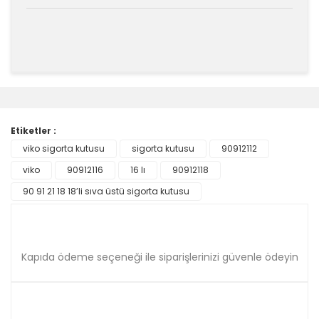
Bu ürünün fiyat bilgisi, resim, ürün açıklamalarında ve
diğer konularda yetersiz gördüğünüz noktaları öneri
Bu ürüne ilk yorumu siz yapın!
formunu kullanarak tarafımıza iletebilirsiniz.
Görüş ve önerileriniz için teşekkür ederiz.
Etiketler :
Yorum Yaz
viko sigorta kutusu
sigorta kutusu
90912112
Ürün resmi kalitesiz, bozuk veya görüntülenemiyor.
viko
Ürün açıklamasında eksik bilgiler bulunuyor.
90912116
16 lı
90912118
Ürün bilgilerinde hatalar bulunuyor.
90 91 21 18 18’li sıva üstü sigorta kutusu
Ürün fiyatı diğer sitelerden daha pahalı.
Bu ürüne benzer farklı alternatifler olmalı.
Kapıda ödeme seçeneği ile siparişlerinizi güvenle ödeyin