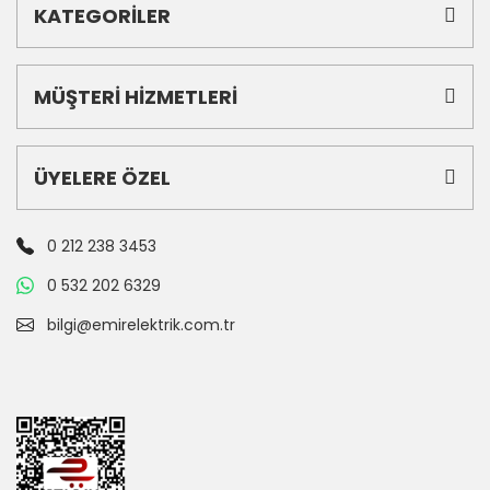
KATEGORİLER
MÜŞTERİ HİZMETLERİ
ÜYELERE ÖZEL
0 212 238 3453
0 532 202 6329
bilgi@emirelektrik.com.tr