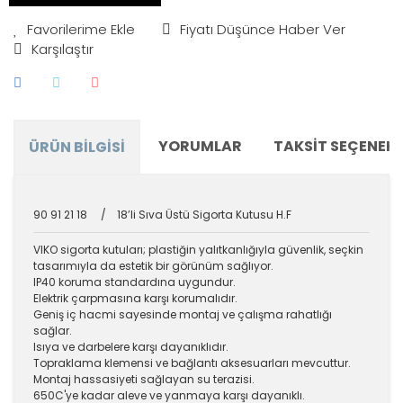
Fiyatı Düşünce Haber Ver
Karşılaştır
YORUMLAR
TAKSIT SEÇENEKL
ÜRÜN BILGISI
90 91 21 18 / 18’li Sıva Üstü Sigorta Kutusu H.F
VIKO sigorta kutuları; plastiğin yalıtkanlığıyla güvenlik, seçkin
tasarımıyla da estetik bir görünüm sağlıyor.
IP40 koruma standardına uygundur.
Elektrik çarpmasına karşı korumalıdır.
Geniş iç hacmi sayesinde montaj ve çalışma rahatlığı
sağlar.
Isıya ve darbelere karşı dayanıklıdır.
Topraklama klemensi ve bağlantı aksesuarları mevcuttur.
Montaj hassasiyeti sağlayan su terazisi.
650C'ye kadar aleve ve yanmaya karşı dayanıklı.