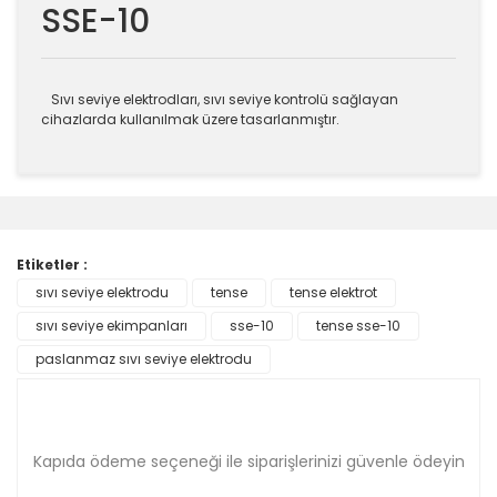
SSE-10
Sıvı seviye elektrodları, sıvı seviye kontrolü sağlayan
cihazlarda kullanılmak üzere tasarlanmıştır.
Bu ürünün fiyat bilgisi, resim, ürün açıklamalarında ve
diğer konularda yetersiz gördüğünüz noktaları öneri
Bu ürüne ilk yorumu siz yapın!
formunu kullanarak tarafımıza iletebilirsiniz.
Görüş ve önerileriniz için teşekkür ederiz.
Etiketler :
Yorum Yaz
sıvı seviye elektrodu
tense
tense elektrot
Ürün resmi kalitesiz, bozuk veya görüntülenemiyor.
sıvı seviye ekimpanları
Ürün açıklamasında eksik bilgiler bulunuyor.
sse-10
tense sse-10
Ürün bilgilerinde hatalar bulunuyor.
paslanmaz sıvı seviye elektrodu
Ürün fiyatı diğer sitelerden daha pahalı.
Bu ürüne benzer farklı alternatifler olmalı.
Kapıda ödeme seçeneği ile siparişlerinizi güvenle ödeyin