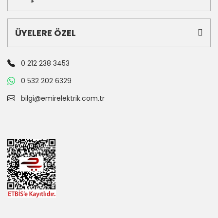
ÜYELERE ÖZEL
0 212 238 3453
0 532 202 6329
bilgi@emirelektrik.com.tr