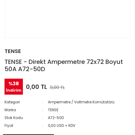
TENSE
TENSE - Direkt Ampermetre 72x72 Boyut
50A A72-50D
%38
0,00 TL
0,00 TL
İndirim
Kategori
Ampermetre / Voltmetre Komütatörü
Marka
TENSE
Stok Kodu
A72-50D
Fiyat
0,00 USD + KDV