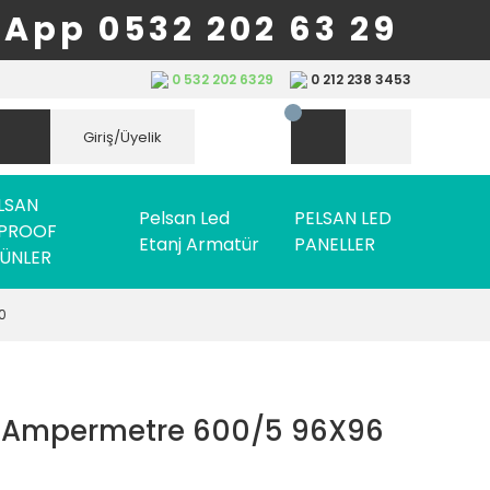
App 0532 202 63 29
0 532 202 6329
0 212 238 3453
Giriş/Üyelik
LSAN
Pelsan Led
PELSAN LED
PROOF
Etanj Armatür
PANELLER
ÜNLER
0
g Ampermetre 600/5 96X96