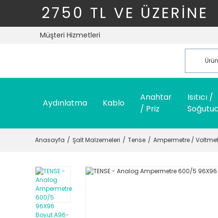
2750 TL VE ÜZERİNE
Müşteri Hizmetleri
Anahtar
Isıtıcı /
Aydınlatma
Kablo
/ Priz
Soğutu
Anasayfa
Şalt Malzemeleri
Tense
Ampermetre / Voltme