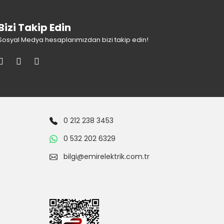
Bizi Takip Edin
Sosyal Medya hesaplarımızdan bizi takip edin!
0 212 238 3453
0 532 202 6329
bilgi@emirelektrik.com.tr