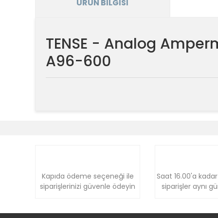
ÜRÜN BILGISI
TENSE - Analog Amper
A96-600
Bu ürünün fiyat bilgisi, resim, ürün açıklamalarında v
Görüş ve önerileriniz için teşekkür ederiz.
Ürün resmi kalitesiz, bozuk veya görüntülenemiyor.
Ürün açıklamasında eksik bilgiler bulunuyor.
Ürün bilgilerinde hatalar bulunuyor.
Kapıda ödeme seçeneği ile
Saat 16.00'a kadar
siparişlerinizi güvenle ödeyin
siparişler aynı g
Ürün fiyatı diğer sitelerden daha pahalı.
Bu ürüne benzer farklı alternatifler olmalı.