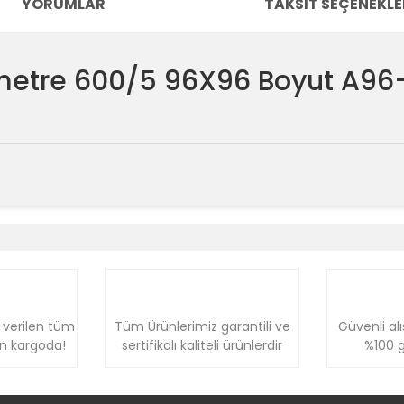
YORUMLAR
TAKSIT SEÇENEKLE
metre 600/5 96X96 Boyut A96
e diğer konularda yetersiz gördüğünüz noktaları öneri formunu kullanara
Bu ürüne ilk yorumu siz yapın!
Yorum Yaz
 verilen tüm
Tüm Ürünlerimiz garantili ve
Güvenli alı
ün kargoda!
sertifikalı kaliteli ürünlerdir
%100 g