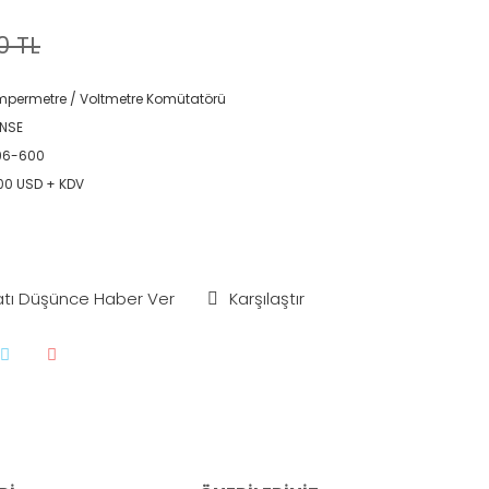
0 TL
permetre / Voltmetre Komütatörü
NSE
96-600
00 USD + KDV
atı Düşünce Haber Ver
Karşılaştır