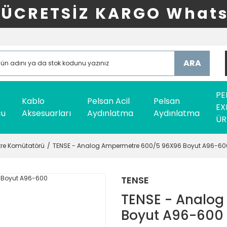
ÜCRETSİZ KARGO Whats
ARA
PE
Kablo
Pelsan Acil
Pelsan
EX
cu
Aksesuarları
Aydınlatma
Aydınlatma
ÜR
tre Komütatörü
TENSE - Analog Ampermetre 600/5 96X96 Boyut A96-60
TENSE
TENSE - Analo
Boyut A96-600