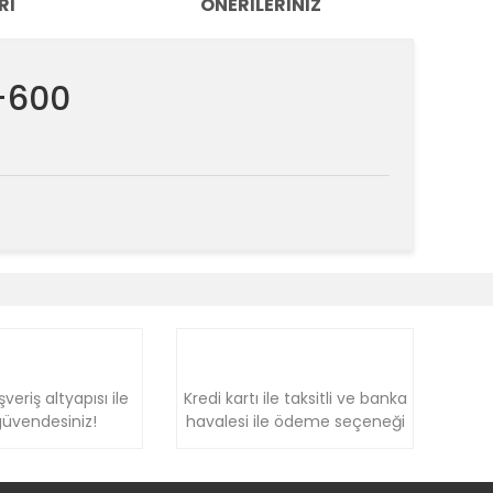
RI
ÖNERILERINIZ
-600
k tarafımıza iletebilirsiniz.
şveriş altyapısı ile
Kredi kartı ile taksitli ve banka
üvendesiniz!
havalesi ile ödeme seçeneği