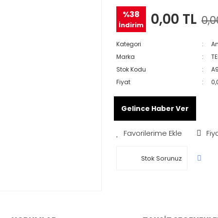
%38
0,00 TL
0,0
İndirim
Kategori
Am
Marka
TE
Stok Kodu
A
Fiyat
0,
Gelince Haber Ver
Fiy
Stok Sorunuz