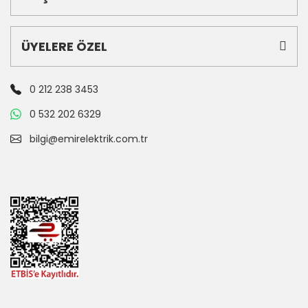
ÜYELERE ÖZEL
0 212 238 3453
0 532 202 6329
bilgi@emirelektrik.com.tr