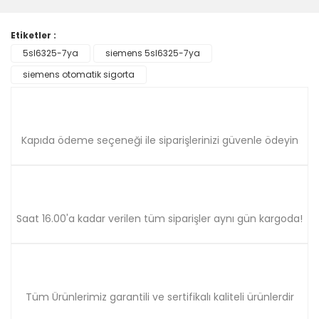
formunu kullanarak tarafımıza iletebilirsiniz.
Görüş ve önerileriniz için teşekkür ederiz.
Etiketler :
Yorum Yaz
5sl6325-7ya
siemens 5sl6325-7ya
Ürün resmi kalitesiz, bozuk veya görüntülenemiyor.
siemens otomatik sigorta
Ürün açıklamasında eksik bilgiler bulunuyor.
Ürün bilgilerinde hatalar bulunuyor.
Ürün fiyatı diğer sitelerden daha pahalı.
Bu ürüne benzer farklı alternatifler olmalı.
Kapıda ödeme seçeneği ile siparişlerinizi güvenle ödeyin
Saat 16.00'a kadar verilen tüm siparişler aynı gün kargoda!
Gönder
Tüm Ürünlerimiz garantili ve sertifikalı kaliteli ürünlerdir