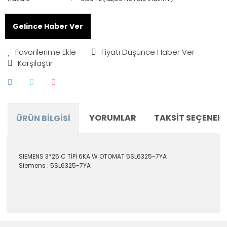
Gelince Haber Ver
Fiyatı Düşünce Haber Ver
Karşılaştır
YORUMLAR
TAKSIT SEÇENEKL
ÜRÜN BILGISI
SIEMENS 3*25 C TİPİ 6KA W OTOMAT 5SL6325-7YA
Siemens : 5SL6325-7YA
Bu ürünün fiyat bilgisi, resim, ürün açıklamalarında ve
diğer konularda yetersiz gördüğünüz noktaları öneri
Bu ürüne ilk yorumu siz yapın!