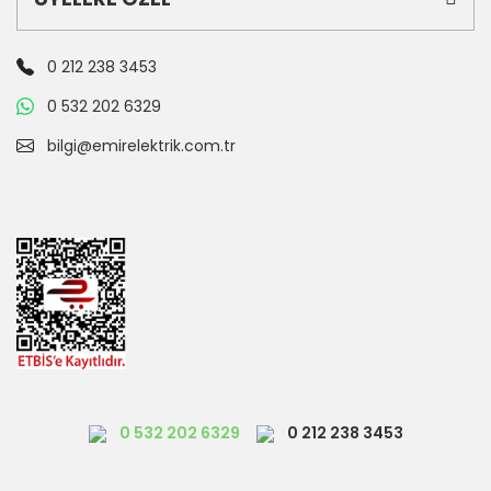
0 212 238 3453
0 532 202 6329
bilgi@emirelektrik.com.tr
0 532 202 6329
0 212 238 3453