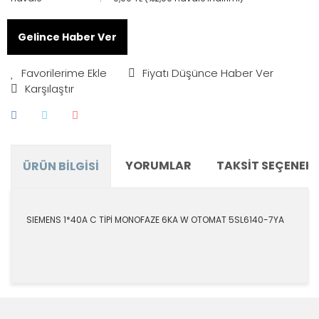
Gelince Haber Ver
Fiyatı Düşünce Haber Ver
Karşılaştır
YORUMLAR
TAKSIT SEÇENEKL
ÜRÜN BILGISI
SIEMENS 1*40A C TİPİ MONOFAZE 6KA W OTOMAT 5SL6140-7YA
Bu ürünün fiyat bilgisi, resim, ürün açıklamalarında ve
diğer konularda yetersiz gördüğünüz noktaları öneri
Bu ürüne ilk yorumu siz yapın!
formunu kullanarak tarafımıza iletebilirsiniz.