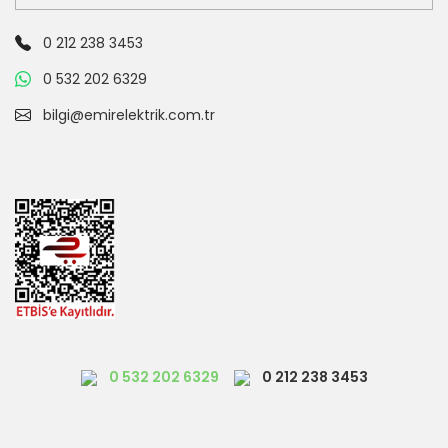
0 212 238 3453
0 532 202 6329
bilgi@emirelektrik.com.tr
0 532 202 6329
0 212 238 3453