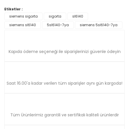
Görüş ve önerileriniz için teşekkür ederiz.
Etiketler :
Yorum Yaz
siemens sigorta
sigorta
sl6140
Ürün resmi kalitesiz, bozuk veya görüntülenemiyor.
siemens sl6140
Ürün açıklamasında eksik bilgiler bulunuyor.
5sl6140-7ya
siemens 5sl6140-7ya
Ürün bilgilerinde hatalar bulunuyor.
Ürün fiyatı diğer sitelerden daha pahalı.
Bu ürüne benzer farklı alternatifler olmalı.
Kapıda ödeme seçeneği ile siparişlerinizi güvenle ödeyin
Saat 16.00'a kadar verilen tüm siparişler aynı gün kargoda!
Gönder
Tüm Ürünlerimiz garantili ve sertifikalı kaliteli ürünlerdir