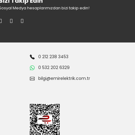
Bizi Takip Edin
Sosyal Medya hesaplarımızdan bizi takip edin!
0 212 238 3453
0 532 202 6329
bilgi@emirelektrik.com.tr