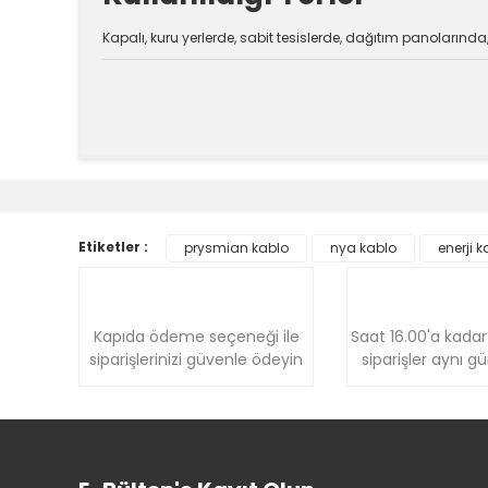
Kapalı, kuru yerlerde, sabit tesislerde, dağıtım panolarında, 
Bu ürünün fiyat bilgisi, resim, ürün açıklamalarında v
Görüş ve önerileriniz için teşekkür ederiz.
Ürün resmi kalitesiz, bozuk veya görüntülenemiyor.
Etiketler :
prysmian kablo
nya kablo
enerji k
Ürün açıklamasında eksik bilgiler bulunuyor.
Ürün bilgilerinde hatalar bulunuyor.
Ürün fiyatı diğer sitelerden daha pahalı.
Kapıda ödeme seçeneği ile
Saat 16.00'a kadar
Bu ürüne benzer farklı alternatifler olmalı.
siparişlerinizi güvenle ödeyin
siparişler aynı g