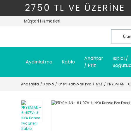
2750 TL VE ÜZERİNE
Müşteri Hizmetleri
Anahtar
Isıtıcı /
Aydınlatma
Kablo
/ Priz
Soğutu
Anasayfa
Kablo
Enerji Kabloları Pvc
NYA
PRYSMIAN - 6