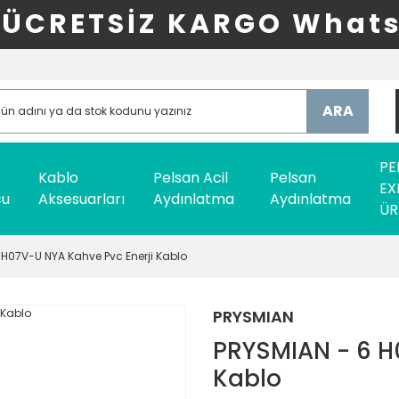
ÜCRETSİZ KARGO Whats
ARA
PE
Kablo
Pelsan Acil
Pelsan
EX
cu
Aksesuarları
Aydınlatma
Aydınlatma
ÜR
 H07V-U NYA Kahve Pvc Enerji Kablo
PRYSMIAN
PRYSMIAN - 6 H
Kablo