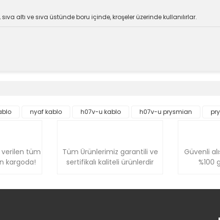
sıva altı ve sıva üstünde boru içinde, kroşeler üzerinde kullanılırlar.
e diğer konularda yetersiz gördüğünüz noktaları öneri formunu kullanara
Bu ürüne ilk yorumu siz yapın!
ablo
nyaf kablo
h07v-u kablo
h07v-u prysmian
pr
Yorum Yaz
 verilen tüm
Tüm Ürünlerimiz garantili ve
Güvenli alı
ün kargoda!
sertifikalı kaliteli ürünlerdir
%100 g