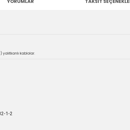
YORUMLAR
TAKSIT SEÇENEKLE
) yalıtkanlı kablolar.
32-1-2