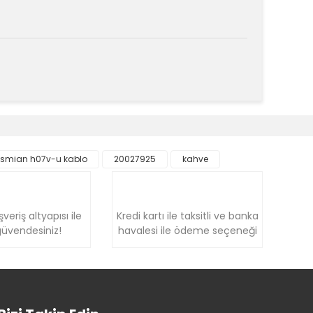
k tarafımıza iletebilirsiniz.
ysmian h07v-u kablo
20027925
kahve
şveriş altyapısı ile
Kredi kartı ile taksitli ve banka
üvendesiniz!
havalesi ile ödeme seçeneği