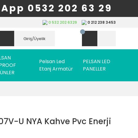
App 0532 202 63 29
0 532 202 6329
0 212 238 3453
Giriş/Üyelik
LSAN
Pelsan Led
PELSAN LED
PROOF
Etanj Armatür
PANELLER
ÜNLER
07V-U NYA Kahve Pvc Enerji