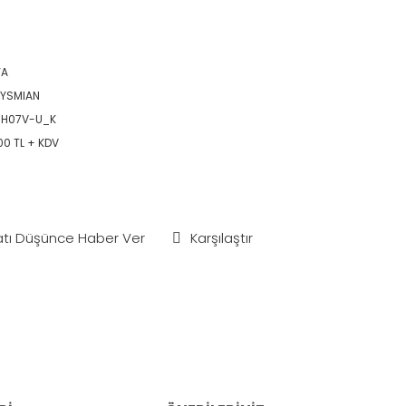
YA
YSMIAN
-H07V-U_K
00 TL + KDV
atı Düşünce Haber Ver
Karşılaştır