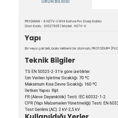
ÜRÜN BILGISI
PRYSMIAN - 6 H07V-U NYA Kahve Pvc Enerji Kablo
Ürün Kodu : 20027925 | Model : H07V-U
Yapı
Bir veya çok telli, bakır iletkenli bir damarlı, PROTODUR® (PVC
Teknik Bilgiler
TS EN 50525-2-31'e göre üretilirler.
İzin Verilen İşletme Sıcaklığı: 70 ºC
Maksimum Kısa Devre Sıcaklığı: 160 ºC
İletken Yapısı: Rijit
FR (Aleve Dayanıklılık) Testi: IEC 60332-1-2
CPR (Yapı Malzemeleri Yönetmeliği) Testi: EN 603
Test Gerilimi (AC): 2 kV-2,5 kV
Kullanıldığı Yerler