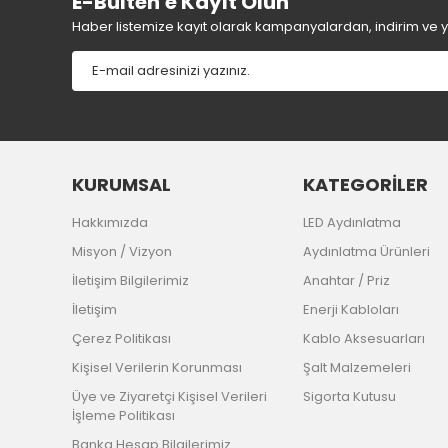
E-Bülten'e Kayıt Olun
Haber listemize kayıt olarak kampanyalardan, indirim ve yen
KURUMSAL
KATEGORİLER
Hakkımızda
LED Aydınlatma
Misyon / Vizyon
Aydınlatma Ürünleri
İletişim Bilgilerimiz
Anahtar / Priz
İletişim
Enerji Kabloları
Çerez Politikası
Kablo Aksesuarları
Kişisel Verilerin Korunması
Şalt Malzemeleri
Üye ve Ziyaretçi Kişisel Verileri
Sigorta Kutusu
İşleme Politikası
Banka Hesap Bilgilerimiz