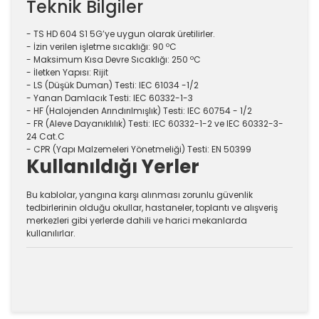
Teknik Bilgiler
- TS HD 604 S1 5G’ye uygun olarak üretilirler.
- İzin verilen işletme sıcaklığı: 90 ºC
- Maksimum Kısa Devre Sıcaklığı: 250 ºC
- İletken Yapısı: Rijit
- LS (Düşük Duman) Testi: IEC 61034 -1/2
- Yanan Damlacık Testi: IEC 60332-1-3
- HF (Halojenden Arındırılmışlık) Testi: IEC 60754 - 1/2
- FR (Aleve Dayanıklılık) Testi: IEC 60332-1-2 ve IEC 60332-3-
24 Cat.C
- CPR (Yapı Malzemeleri Yönetmeliği) Testi: EN 50399
Kullanıldığı Yerler
Bu kablolar, yangına karşı alınması zorunlu güvenlik
tedbirlerinin olduğu okullar, hastaneler, toplantı ve alışveriş
merkezleri gibi yerlerde dahili ve harici mekanlarda
kullanılırlar.
Bu ürünün fiyat bilgisi, resim, ürün açıklamalarında ve