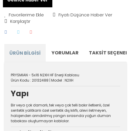
Fiyatı Düşünce Haber Ver
Karşılaştır
YORUMLAR
TAKSIT SEÇENEKL
ÜRÜN BILGISI
PRYSMIAN - 5x16 N2XH HF Enerji Kablosu
Ürün Kodu : 20132488 | Model : N2XH
Yapı
Bir veya çok damarlı, tek veya çok telli bakır iletkenli, özel
sentetik yalıtkanlı özel sentetik dış kılıflı, alevi iletmeyen,
halojenden arındırılmış yangın sırasında yoğun duman
tabakası oluşturmayan kablolar.