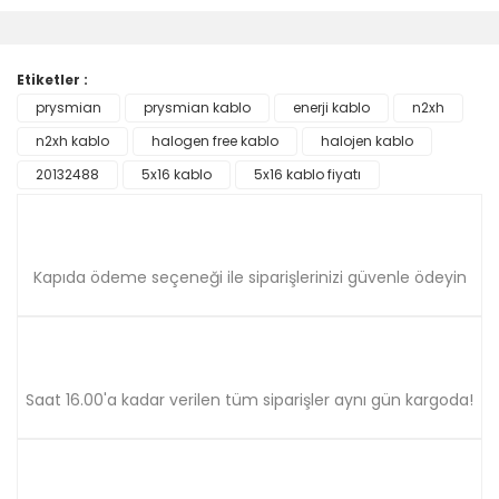
diğer konularda yetersiz gördüğünüz noktaları öneri
Bu ürüne ilk yorumu siz yapın!
formunu kullanarak tarafımıza iletebilirsiniz.
Görüş ve önerileriniz için teşekkür ederiz.
Etiketler :
Yorum Yaz
prysmian
prysmian kablo
enerji kablo
n2xh
Ürün resmi kalitesiz, bozuk veya görüntülenemiyor.
n2xh kablo
Ürün açıklamasında eksik bilgiler bulunuyor.
halogen free kablo
halojen kablo
Ürün bilgilerinde hatalar bulunuyor.
20132488
5x16 kablo
5x16 kablo fiyatı
Ürün fiyatı diğer sitelerden daha pahalı.
Bu ürüne benzer farklı alternatifler olmalı.
Kapıda ödeme seçeneği ile siparişlerinizi güvenle ödeyin
Gönder
Saat 16.00'a kadar verilen tüm siparişler aynı gün kargoda!