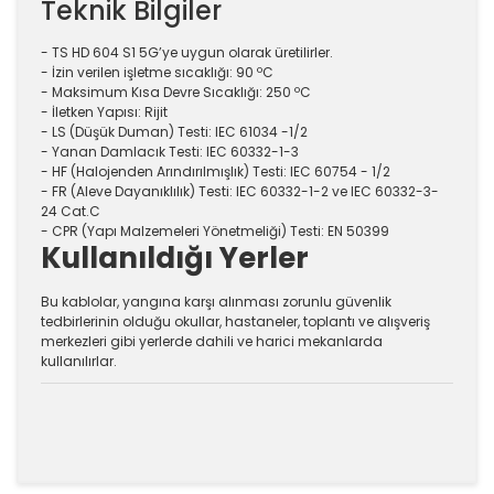
Teknik Bilgiler
- TS HD 604 S1 5G’ye uygun olarak üretilirler.
- İzin verilen işletme sıcaklığı: 90 ºC
- Maksimum Kısa Devre Sıcaklığı: 250 ºC
- İletken Yapısı: Rijit
- LS (Düşük Duman) Testi: IEC 61034 -1/2
- Yanan Damlacık Testi: IEC 60332-1-3
- HF (Halojenden Arındırılmışlık) Testi: IEC 60754 - 1/2
- FR (Aleve Dayanıklılık) Testi: IEC 60332-1-2 ve IEC 60332-3-
24 Cat.C
- CPR (Yapı Malzemeleri Yönetmeliği) Testi: EN 50399
Kullanıldığı Yerler
Bu kablolar, yangına karşı alınması zorunlu güvenlik
tedbirlerinin olduğu okullar, hastaneler, toplantı ve alışveriş
merkezleri gibi yerlerde dahili ve harici mekanlarda
kullanılırlar.
Bu ürünün fiyat bilgisi, resim, ürün açıklamalarında ve