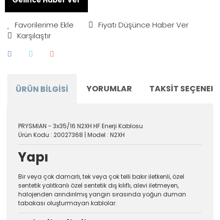
Fiyatı Düşünce Haber Ver
Karşılaştır
YORUMLAR
TAKSIT SEÇENEKL
ÜRÜN BILGISI
PRYSMIAN - 3x35/16 N2XH HF Enerji Kablosu
Ürün Kodu : 20027368 | Model : N2XH
Yapı
Bir veya çok damarlı, tek veya çok telli bakır iletkenli, özel
sentetik yalıtkanlı özel sentetik dış kılıflı, alevi iletmeyen,
halojenden arındırılmış yangın sırasında yoğun duman
tabakası oluşturmayan kablolar.