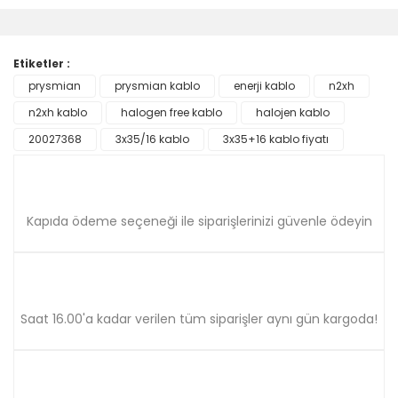
diğer konularda yetersiz gördüğünüz noktaları öneri
Bu ürüne ilk yorumu siz yapın!
formunu kullanarak tarafımıza iletebilirsiniz.
Görüş ve önerileriniz için teşekkür ederiz.
Etiketler :
Yorum Yaz
prysmian
prysmian kablo
enerji kablo
n2xh
Ürün resmi kalitesiz, bozuk veya görüntülenemiyor.
n2xh kablo
Ürün açıklamasında eksik bilgiler bulunuyor.
halogen free kablo
halojen kablo
Ürün bilgilerinde hatalar bulunuyor.
20027368
3x35/16 kablo
3x35+16 kablo fiyatı
Ürün fiyatı diğer sitelerden daha pahalı.
Bu ürüne benzer farklı alternatifler olmalı.
Kapıda ödeme seçeneği ile siparişlerinizi güvenle ödeyin
Gönder
Saat 16.00'a kadar verilen tüm siparişler aynı gün kargoda!