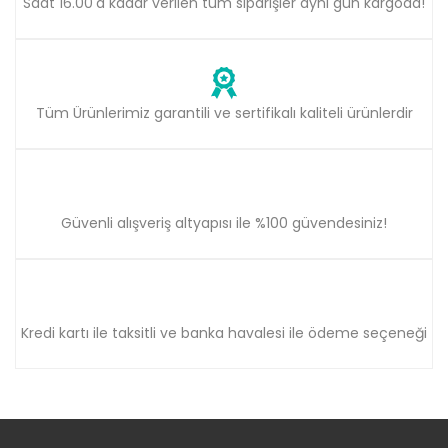
Saat 16.00'a kadar verilen tüm siparişler aynı gün kargoda!
Tüm Ürünlerimiz garantili ve sertifikalı kaliteli ürünlerdir
Güvenli alışveriş altyapısı ile %100 güvendesiniz!
Kredi kartı ile taksitli ve banka havalesi ile ödeme seçeneği