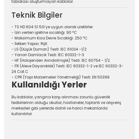
tabakası oluşturmayan kablolar.
Teknik Bilgiler
- TS HD 604 S1 5G’ye uygun olarak üretilirler.
- İzin verilen işletme sıcaklığı: 90 ºC
- Maksimum Kısa Devre Sıcaklığı: 250 ºC
- İletken Yapısı: Rijit
- LS (Düşük Duman) Testi: IEC 61034 -1/2
- Yanan Damlacık Testi: IEC 60332-1-3
- HF (Halojenden Arındırılmışlık) Testi: IEC 60754 - 1/2
- FR (Aleve Dayanıklılık) Testi: IEC 60332-1-2 ve IEC 60332-3-
24 Cat.C
- CPR (Yapı Malzemeleri Yönetmeliği) Testi: EN 50399
Kullanıldığı Yerler
Bu kablolar, yangına karşı alınması zorunlu güvenlik
tedbirlerinin olduğu okullar, hastaneler, toplantı ve alışveriş
merkezleri gibi yerlerde dahili ve harici mekanlarda
kullanılırlar.