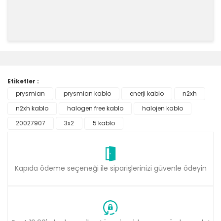
Bu ürünün fiyat bilgisi, resim, ürün açıklamalarında ve
diğer konularda yetersiz gördüğünüz noktaları öneri
Bu ürüne ilk yorumu siz yapın!
formunu kullanarak tarafımıza iletebilirsiniz.
Görüş ve önerileriniz için teşekkür ederiz.
Etiketler :
Yorum Yaz
prysmian
prysmian kablo
enerji kablo
n2xh
Ürün resmi kalitesiz, bozuk veya görüntülenemiyor.
n2xh kablo
Ürün açıklamasında eksik bilgiler bulunuyor.
halogen free kablo
halojen kablo
Ürün bilgilerinde hatalar bulunuyor.
20027907
3x2
5 kablo
Ürün fiyatı diğer sitelerden daha pahalı.
Bu ürüne benzer farklı alternatifler olmalı.
Kapıda ödeme seçeneği ile siparişlerinizi güvenle ödeyin
Gönder