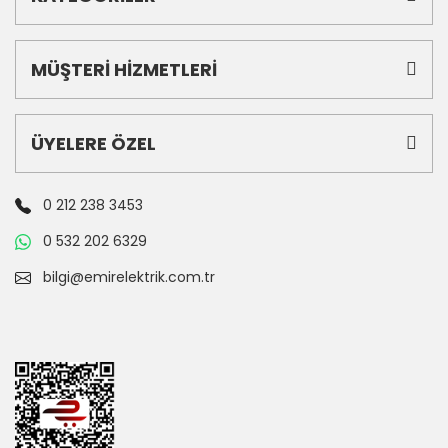
MÜŞTERİ HİZMETLERİ
ÜYELERE ÖZEL
0 212 238 3453
0 532 202 6329
bilgi@emirelektrik.com.tr