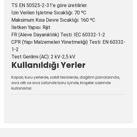
TS EN 50525-2-31'e göre üretilirler.
İzin Verilen İşletme Sıcaklığı: 70 ºC
Maksimum Kısa Devre Sıcaklığı: 160 ºC
İletken Yapısı: Rijit
FR (Aleve Dayanıklılık) Testi: IEC 60332-1-2
CPR (Yapı Malzemeleri Yönetmeliği) Testi: EN 60332-
1-2
Test Gerilimi (AC): 2 kV-2,5 kV
Kullanıldığı Yerler
Kapalı, kuru yerlerde, sabit tesislerde, dağıtım panolarında,
sıva altı ve sıva üstünde boru içinde, kroşeler üzerinde
kullanılırlar.
Bu ürünün fiyat bilgisi, resim, ürün açıklamalarında ve
diğer konularda yetersiz gördüğünüz noktaları öneri
Bu ürüne ilk yorumu siz yapın!
formunu kullanarak tarafımıza iletebilirsiniz.