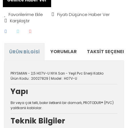
Fiyatı Düşünce Haber Ver
Karşılaştır
YORUMLAR
TAKSIT SEÇENEKL
ÜRÜN BILGISI
PRYSMIAN - 2,5 H07V-U NYA Sarı - Yeşil Pvc Enerji Kablo
Ürün Kodu : 20027829 | Model : H07V-U
Yapı
Bir veya çok telli, bakır iletkenli bir damarlı, PROTODUR® (PVC)
yalıtkanlı kablolar.
Teknik Bilgiler