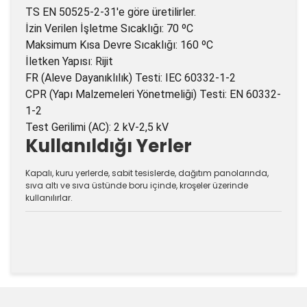
TS EN 50525-2-31'e göre üretilirler.
İzin Verilen İşletme Sıcaklığı: 70 ºC
Maksimum Kısa Devre Sıcaklığı: 160 ºC
İletken Yapısı: Rijit
FR (Aleve Dayanıklılık) Testi: IEC 60332-1-2
CPR (Yapı Malzemeleri Yönetmeliği) Testi: EN 60332-
1-2
Test Gerilimi (AC): 2 kV-2,5 kV
Kullanıldığı Yerler
Kapalı, kuru yerlerde, sabit tesislerde, dağıtım panolarında,
sıva altı ve sıva üstünde boru içinde, kroşeler üzerinde
kullanılırlar.
Bu ürünün fiyat bilgisi, resim, ürün açıklamalarında ve
diğer konularda yetersiz gördüğünüz noktaları öneri
Bu ürüne ilk yorumu siz yapın!
formunu kullanarak tarafımıza iletebilirsiniz.