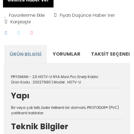
Fiyatı Düşünce Haber Ver
Karşılaştır
YORUMLAR
TAKSIT SEÇENEKL
ÜRÜN BILGISI
PRYSMIAN - 2,5 H07V-U NYA Mavi Pvc Enerji Kablo
Ürün Kodu : 20027990 | Model : H07V-U
Yapı
Bir veya çok telli, bakır iletkenli bir damarlı, PROTODUR® (PVC)
yalıtkanlı kablolar.
Teknik Bilgiler