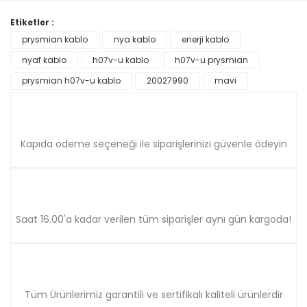
Görüş ve önerileriniz için teşekkür ederiz.
Etiketler :
Yorum Yaz
prysmian kablo
nya kablo
enerji kablo
Ürün resmi kalitesiz, bozuk veya görüntülenemiyor.
nyaf kablo
Ürün açıklamasında eksik bilgiler bulunuyor.
h07v-u kablo
h07v-u prysmian
Ürün bilgilerinde hatalar bulunuyor.
prysmian h07v-u kablo
20027990
mavi
Ürün fiyatı diğer sitelerden daha pahalı.
Bu ürüne benzer farklı alternatifler olmalı.
Kapıda ödeme seçeneği ile siparişlerinizi güvenle ödeyin
Gönder
Saat 16.00'a kadar verilen tüm siparişler aynı gün kargoda!
Tüm Ürünlerimiz garantili ve sertifikalı kaliteli ürünlerdir