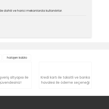
de dahili ve harici mekanlarda kullanılırlar.
k tarafımıza iletebilirsiniz.
halojen kablo
şveriş altyapısı ile
Kredi kartı ile taksitli ve banka
üvendesiniz!
havalesi ile ödeme seçeneği