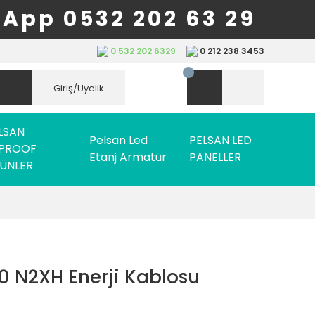
App 0532 202 63 29
0 532 202 6329
0 212 238 3453
Giriş/Üyelik
LSAN
Pelsan Led
PELSAN LED
PROOF
Etanj Armatür
PANELLER
ÜNLER
0 N2XH Enerji Kablosu