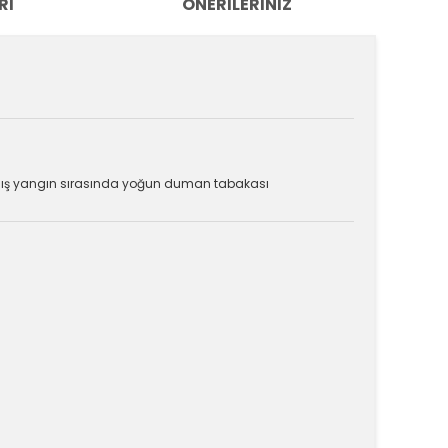
RI
ÖNERILERINIZ
ındırılmış yangın sırasında yoğun duman tabakası