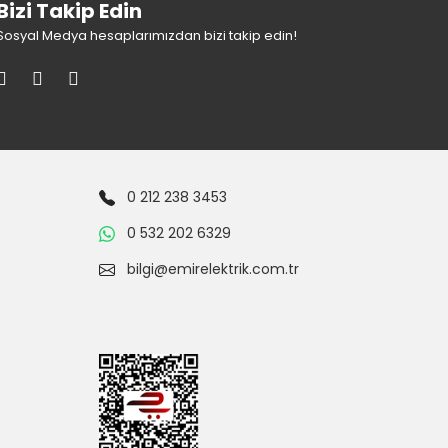
Bizi Takip Edin
Sosyal Medya hesaplarımızdan bizi takip edin!
0 212 238 3453
0 532 202 6329
bilgi@emirelektrik.com.tr