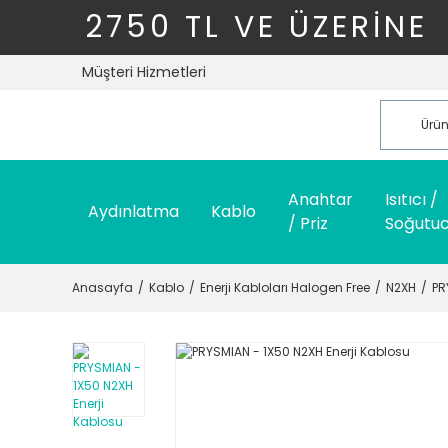
2750 TL VE ÜZERİNE
Müşteri Hizmetleri
Anahtar
Isıtıcı /
Aydınlatma
Kablo
/ Priz
Soğutu
Anasayfa
Kablo
Enerji Kabloları Halogen Free
N2XH
PR