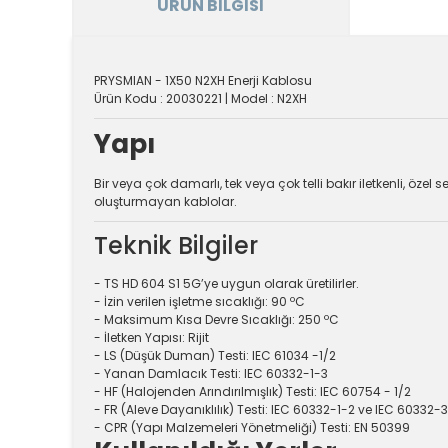
ÜRÜN BILGISI
PRYSMIAN - 1X50 N2XH Enerji Kablosu
Ürün Kodu : 20030221 | Model : N2XH
Yapı
Bir veya çok damarlı, tek veya çok telli bakır iletkenli, özel
oluşturmayan kablolar.
Teknik Bilgiler
- TS HD 604 S1 5G’ye uygun olarak üretilirler.
- İzin verilen işletme sıcaklığı: 90 ºC
- Maksimum Kısa Devre Sıcaklığı: 250 ºC
- İletken Yapısı: Rijit
- LS (Düşük Duman) Testi: IEC 61034 -1/2
- Yanan Damlacık Testi: IEC 60332-1-3
- HF (Halojenden Arındırılmışlık) Testi: IEC 60754 - 1/2
- FR (Aleve Dayanıklılık) Testi: IEC 60332-1-2 ve IEC 60332
- CPR (Yapı Malzemeleri Yönetmeliği) Testi: EN 50399