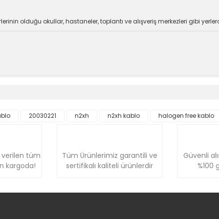
rinin olduğu okullar, hastaneler, toplantı ve alışveriş merkezleri gibi yerler
e diğer konularda yetersiz gördüğünüz noktaları öneri formunu kullanara
Bu ürüne ilk yorumu siz yapın!
ablo
20030221
n2xh
n2xh kablo
halogen free kablo
Yorum Yaz
 verilen tüm
Tüm Ürünlerimiz garantili ve
Güvenli alı
ün kargoda!
sertifikalı kaliteli ürünlerdir
%100 g