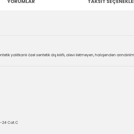
YORUMLAR
TAKSIT SEÇENEKLE
 sentetik yalıtkanlı özel sentetik dış kılıflı, alevi iletmeyen, halojenden ar
-3-24 Cat.C