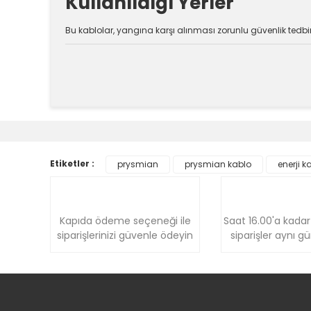
Kullanıldığı Yerler
Bu kablolar, yangına karşı alınması zorunlu güvenlik tedbirle
Bu ürünün fiyat bilgisi, resim, ürün açıklamalarında v
Görüş ve önerileriniz için teşekkür ederiz.
Ürün resmi kalitesiz, bozuk veya görüntülenemiyor.
Etiketler :
prysmian
prysmian kablo
enerji k
Ürün açıklamasında eksik bilgiler bulunuyor.
Ürün bilgilerinde hatalar bulunuyor.
Ürün fiyatı diğer sitelerden daha pahalı.
Kapıda ödeme seçeneği ile
Saat 16.00'a kadar
Bu ürüne benzer farklı alternatifler olmalı.
siparişlerinizi güvenle ödeyin
siparişler aynı g