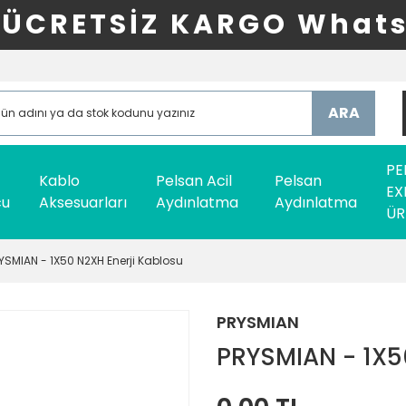
ÜCRETSİZ KARGO Whats
ARA
PE
Kablo
Pelsan Acil
Pelsan
EX
cu
Aksesuarları
Aydınlatma
Aydınlatma
ÜR
YSMIAN - 1X50 N2XH Enerji Kablosu
PRYSMIAN
PRYSMIAN - 1X5