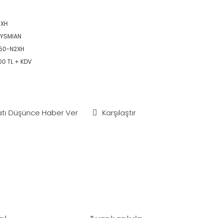
2XH
YSMIAN
50-N2XH
00 TL + KDV
atı Düşünce Haber Ver
Karşılaştır