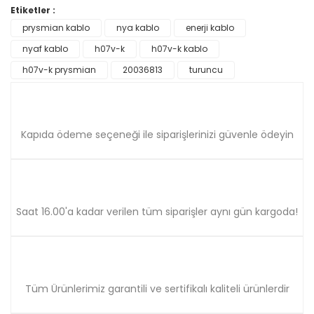
Etiketler :
Yorum Yaz
prysmian kablo
nya kablo
enerji kablo
Ürün resmi kalitesiz, bozuk veya görüntülenemiyor.
nyaf kablo
Ürün açıklamasında eksik bilgiler bulunuyor.
h07v-k
h07v-k kablo
Ürün bilgilerinde hatalar bulunuyor.
h07v-k prysmian
20036813
turuncu
Ürün fiyatı diğer sitelerden daha pahalı.
Bu ürüne benzer farklı alternatifler olmalı.
Kapıda ödeme seçeneği ile siparişlerinizi güvenle ödeyin
Gönder
Saat 16.00'a kadar verilen tüm siparişler aynı gün kargoda!
Tüm Ürünlerimiz garantili ve sertifikalı kaliteli ürünlerdir