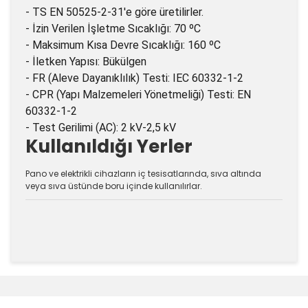
- TS EN 50525-2-31'e göre üretilirler.
- İzin Verilen İşletme Sıcaklığı: 70 ºC
- Maksimum Kısa Devre Sıcaklığı: 160 ºC
- İletken Yapısı: Bükülgen
- FR (Aleve Dayanıklılık) Testi: IEC 60332-1-2
- CPR (Yapı Malzemeleri Yönetmeliği) Testi: EN
60332-1-2
- Test Gerilimi (AC): 2 kV-2,5 kV
Kullanıldığı Yerler
Pano ve elektrikli cihazların iç tesisatlarında, sıva altında
veya sıva üstünde boru içinde kullanılırlar.
Bu ürünün fiyat bilgisi, resim, ürün açıklamalarında ve
diğer konularda yetersiz gördüğünüz noktaları öneri
Bu ürüne ilk yorumu siz yapın!
formunu kullanarak tarafımıza iletebilirsiniz.
Görüş ve önerileriniz için teşekkür ederiz.