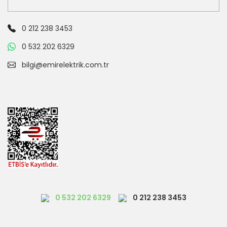
0 212 238 3453
0 532 202 6329
bilgi@emirelektrik.com.tr
0 532 202 6329
0 212 238 3453