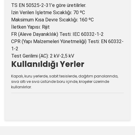
TS EN 50525-2-31'e göre üretilirler.
İzin Verilen İşletme Sıcaklığı: 70 ºC
Maksimum Kısa Devre Sıcaklığı: 160 ºC
İletken Yapısı: Rijit
FR (Aleve Dayanıklılık) Testi: IEC 60332-1-2
CPR (Yapı Malzemeleri Yönetmeliği) Testi: EN 60332-
1-2
Test Gerilimi (AC): 2 kV-2,5 kV
Kullanıldığı Yerler
Kapalı, kuru yerlerde, sabit tesislerde, dağıtım panolarında,
sıva altı ve sıva üstünde boru içinde, kroşeler üzerinde
kullanılırlar.
Bu ürünün fiyat bilgisi, resim, ürün açıklamalarında ve
diğer konularda yetersiz gördüğünüz noktaları öneri
Bu ürüne ilk yorumu siz yapın!
formunu kullanarak tarafımıza iletebilirsiniz.