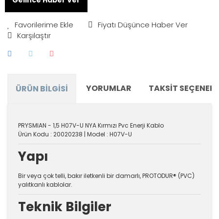
Fiyatı Düşünce Haber Ver
Karşılaştır
YORUMLAR
TAKSIT SEÇENEKL
ÜRÜN BILGISI
PRYSMIAN - 1,5 H07V-U NYA Kırmızı Pvc Enerji Kablo
Ürün Kodu : 20020238 | Model : H07V-U
Yapı
Bir veya çok telli, bakır iletkenli bir damarlı, PROTODUR® (PVC)
yalıtkanlı kablolar.
Teknik Bilgiler