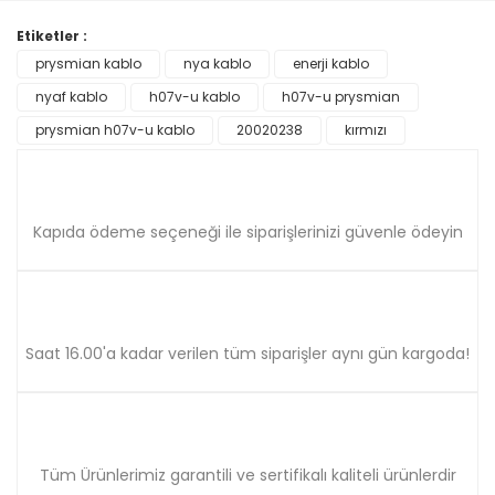
Görüş ve önerileriniz için teşekkür ederiz.
Etiketler :
Yorum Yaz
prysmian kablo
nya kablo
enerji kablo
Ürün resmi kalitesiz, bozuk veya görüntülenemiyor.
nyaf kablo
Ürün açıklamasında eksik bilgiler bulunuyor.
h07v-u kablo
h07v-u prysmian
Ürün bilgilerinde hatalar bulunuyor.
prysmian h07v-u kablo
20020238
kırmızı
Ürün fiyatı diğer sitelerden daha pahalı.
Bu ürüne benzer farklı alternatifler olmalı.
Kapıda ödeme seçeneği ile siparişlerinizi güvenle ödeyin
Gönder
Saat 16.00'a kadar verilen tüm siparişler aynı gün kargoda!
Tüm Ürünlerimiz garantili ve sertifikalı kaliteli ürünlerdir