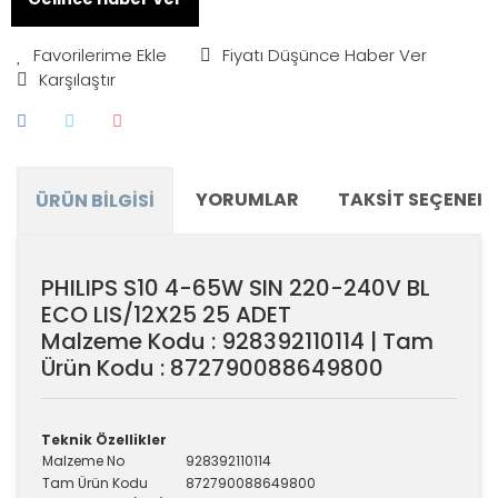
Fiyatı Düşünce Haber Ver
Karşılaştır
YORUMLAR
TAKSIT SEÇENEKL
ÜRÜN BILGISI
PHILIPS S10 4-65W SIN 220-240V BL
ECO LIS/12X25 25 ADET
Malzeme Kodu : 928392110114 | Tam
Ürün Kodu : 872790088649800
Teknik Özellikler
Malzeme No
928392110114
Tam Ürün Kodu
872790088649800