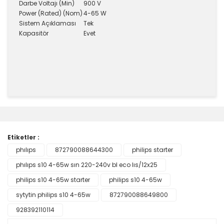
Darbe Voltajı (Min)
900 V
Power (Rated) (Nom)
4-65 W
Sistem Açıklaması
Tek
Kapasitör
Evet
Bu ürünün fiyat bilgisi, resim, ürün açıklamalarında ve
diğer konularda yetersiz gördüğünüz noktaları öneri
Bu ürüne ilk yorumu siz yapın!
formunu kullanarak tarafımıza iletebilirsiniz.
Görüş ve önerileriniz için teşekkür ederiz.
Etiketler :
Yorum Yaz
phılıps
872790088644300
philips starter
Ürün resmi kalitesiz, bozuk veya görüntülenemiyor.
phılıps s10 4-65w sın 220-240v bl eco lıs/12x25
Ürün açıklamasında eksik bilgiler bulunuyor.
Ürün bilgilerinde hatalar bulunuyor.
philips s10 4-65w starter
philips s10 4-65w
Ürün fiyatı diğer sitelerden daha pahalı.
sytytin philips s10 4-65w
872790088649800
Bu ürüne benzer farklı alternatifler olmalı.
928392110114