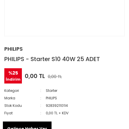
PHILIPS
PHILIPS - Starter S10 40W 25 ADET
%25
0,00 TL
0,00 TL
İndirim
Kategori
Starter
Marka
PHILIPS
Stok Kodu
928392110114
Fiyat
0,00 TL + KDV
Gelince Haber Ver